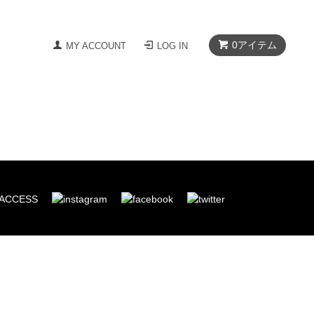
0
アイテム
MY ACCOUNT
LOG IN
ACCESS