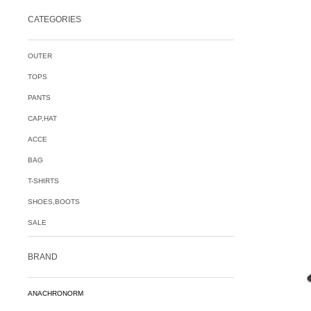
CATEGORIES
OUTER
TOPS
PANTS
CAP,HAT
ACCE
BAG
T-SHIRTS
SHOES,BOOTS
SALE
BRAND
ANACHRONORM