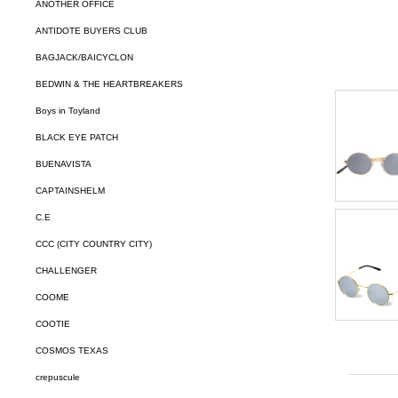
ANOTHER OFFICE
ANTIDOTE BUYERS CLUB
BAGJACK/BAICYCLON
BEDWIN & THE HEARTBREAKERS
Boys in Toyland
BLACK EYE PATCH
BUENAVISTA
CAPTAINSHELM
C.E
CCC (CITY COUNTRY CITY)
CHALLENGER
COOME
COOTIE
COSMOS TEXAS
crepuscule