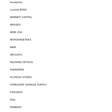
loosejoints
Lunetta BADA
MARMOT CAPITAL
MASSES
MINE USA
MIYAGIHIDETAKA
M&M
NEXUSVII.
NOCHINO OPTICAL
PHINGERIN
PLATEAU STUDIO
PORKCHOP GARAGE SUPPLY
PSEUDOS
Rafu
RAMIDUS