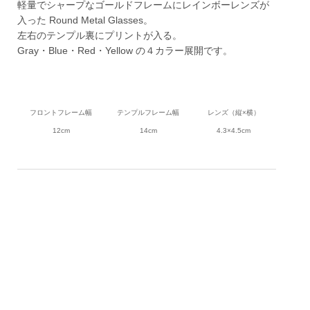
軽量でシャープなゴールドフレームにレインボーレンズが
入った Round Metal Glasses。
左右のテンプル裏にプリントが入る。
Gray・Blue・Red・Yellow の４カラー展開です。
フロントフレーム幅
テンプルフレーム幅
レンズ（縦×横）
12cm
14cm
4.3×4.5cm