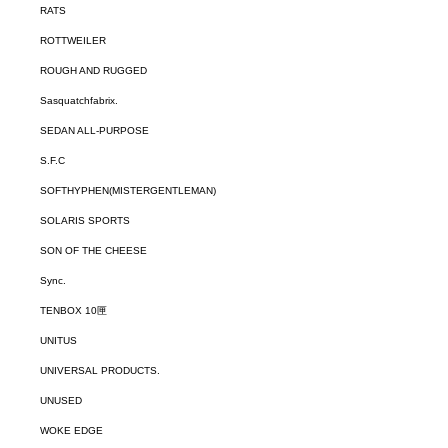
RATS
ROTTWEILER
ROUGH AND RUGGED
Sasquatchfabrix.
SEDAN ALL-PURPOSE
S.F.C
SOFTHYPHEN(MISTERGENTLEMAN)
SOLARIS SPORTS
SON OF THE CHEESE
Sync.
TENBOX 10匣
UNITUS
UNIVERSAL PRODUCTS.
UNUSED
WOKE EDGE