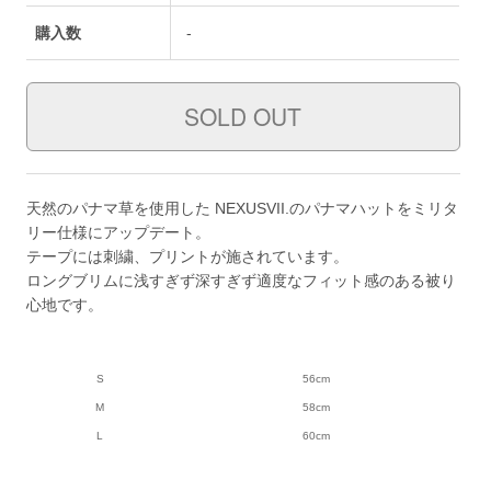
購入数
-
天然のパナマ草を使用した NEXUSVII.のパナマハットをミリタ
リー仕様にアップデート。
テープには刺繍、プリントが施されています。
ロングブリムに浅すぎず深すぎず適度なフィット感のある被り
心地です。
S
56cm
M
58cm
L
60cm