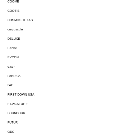
COOME
COOTIE
COSMOS TEXAS
crepuscule
DELUXE
Eanbe
EVCON
e.sen
FABRICK
FAF
FIRST DOWN USA
F-LAGSTUF-F
FOUNDOUR
FUTUR
GDC