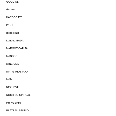
GOOD OL'
Gramicci
HARROGATE
IYSO
loosejoints
Lunetta BADA
MARMOT CAPITAL
MASSES
MINE USA
MIYAGIHIDETAKA
M&M
NEXUSVII.
NOCHINO OPTICAL
PHINGERIN
PLATEAU STUDIO