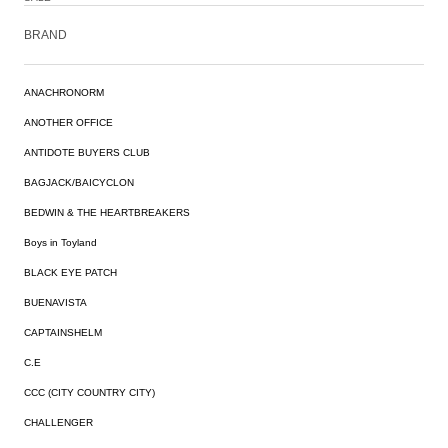
BRAND
ANACHRONORM
ANOTHER OFFICE
ANTIDOTE BUYERS CLUB
BAGJACK/BAICYCLON
BEDWIN & THE HEARTBREAKERS
Boys in Toyland
BLACK EYE PATCH
BUENAVISTA
CAPTAINSHELM
C.E
CCC (CITY COUNTRY CITY)
CHALLENGER