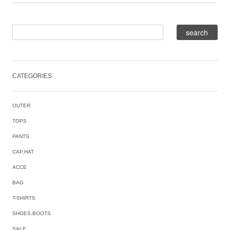
CATEGORIES
OUTER
TOPS
PANTS
CAP,HAT
ACCE
BAG
T-SHIRTS
SHOES,BOOTS
SALE