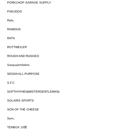
PORKCHOP GARAGE SUPPLY
PSEUDOS
Rafu
RAMIDUS
RATS
ROTTWEILER
ROUGH AND RUGGED
Sasquatchfabrix.
SEDAN ALL-PURPOSE
S.F.C
SOFTHYPHEN(MISTERGENTLEMAN)
SOLARIS SPORTS
SON OF THE CHEESE
Sync.
TENBOX 10匣