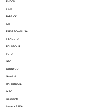
EVCON
e.sen
FABRICK
FAF
FIRST DOWN USA
F-LAGSTUF-F
FOUNDOUR
FUTUR
GDC
GOOD OL'
Gramicci
HARROGATE
IYSO
loosejoints
Lunetta BADA