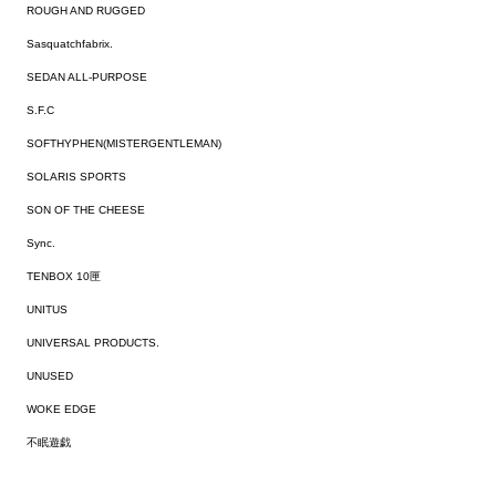
ROUGH AND RUGGED
Sasquatchfabrix.
SEDAN ALL-PURPOSE
S.F.C
SOFTHYPHEN(MISTERGENTLEMAN)
SOLARIS SPORTS
SON OF THE CHEESE
Sync.
TENBOX 10匣
UNITUS
UNIVERSAL PRODUCTS.
UNUSED
WOKE EDGE
不眠遊戯