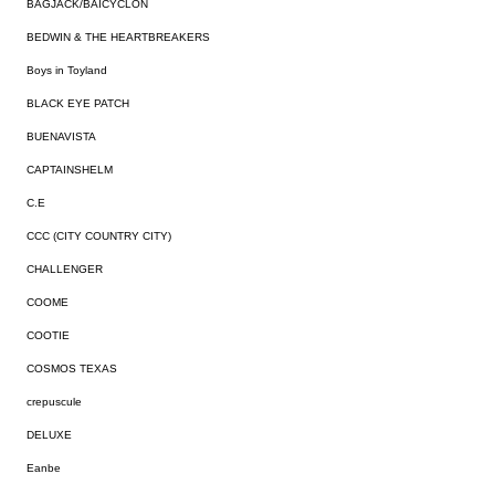
BAGJACK/BAICYCLON
BEDWIN & THE HEARTBREAKERS
Boys in Toyland
BLACK EYE PATCH
BUENAVISTA
CAPTAINSHELM
C.E
CCC (CITY COUNTRY CITY)
CHALLENGER
COOME
COOTIE
COSMOS TEXAS
crepuscule
DELUXE
Eanbe