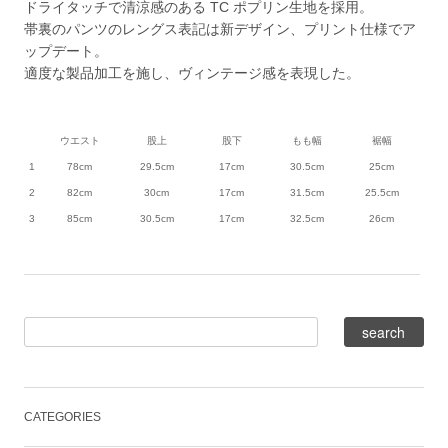
ドライタッチで清涼感のある TC ポプリン生地を採用。
帯裏のパンツのレングス表記は新デザイン、プリント仕様でア
ップデート。
適度な製品加工を施し、ヴィンテージ感を表現した。
ウエスト
股上
股下
もも幅
裾幅
1
78cm
29.5cm
17cm
30.5cm
25cm
2
82cm
30cm
17cm
31.5cm
25.5cm
3
85cm
30.5cm
17cm
32.5cm
26cm
CATEGORIES