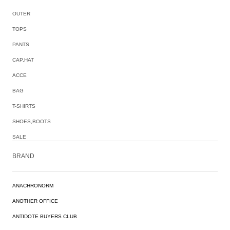
OUTER
TOPS
PANTS
CAP,HAT
ACCE
BAG
T-SHIRTS
SHOES,BOOTS
SALE
BRAND
ANACHRONORM
ANOTHER OFFICE
ANTIDOTE BUYERS CLUB