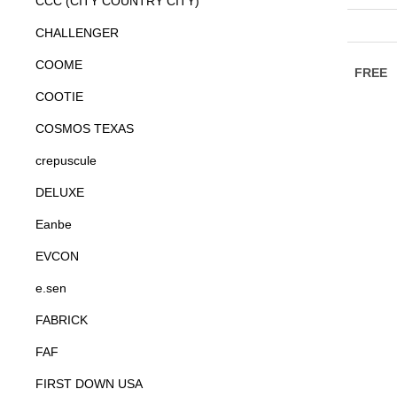
CCC (CITY COUNTRY CITY)
CHALLENGER
COOME
COOTIE
COSMOS TEXAS
crepuscule
DELUXE
Eanbe
EVCON
e.sen
FABRICK
FAF
FIRST DOWN USA