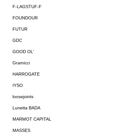
F-LAGSTUF-F
FOUNDOUR
FUTUR
GDC
GOOD OL'
Gramicci
HARROGATE
IYSO
loosejoints
Lunetta BADA
MARMOT CAPITAL
MASSES