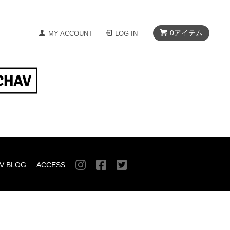
0
アイテム
MY ACCOUNT
LOG IN
V BLOG
ACCESS