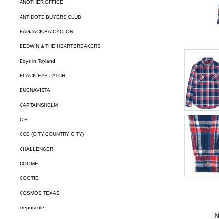
ANOTHER OFFICE
ANTIDOTE BUYERS CLUB
BAGJACK/BAICYCLON
BEDWIN & THE HEARTBREAKERS
Boys in Toyland
BLACK EYE PATCH
BUENAVISTA
CAPTAINSHELM
C.E
CCC (CITY COUNTRY CITY)
CHALLENGER
COOME
COOTIE
COSMOS TEXAS
crepuscule