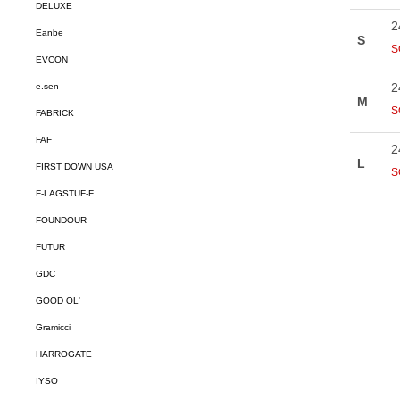
DELUXE
Eanbe
EVCON
e.sen
FABRICK
FAF
FIRST DOWN USA
F-LAGSTUF-F
FOUNDOUR
FUTUR
GDC
GOOD OL'
Gramicci
HARROGATE
IYSO