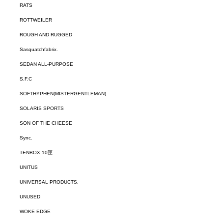
RATS
ROTTWEILER
ROUGH AND RUGGED
Sasquatchfabrix.
SEDAN ALL-PURPOSE
S.F.C
SOFTHYPHEN(MISTERGENTLEMAN)
SOLARIS SPORTS
SON OF THE CHEESE
Sync.
TENBOX 10匣
UNITUS
UNIVERSAL PRODUCTS.
UNUSED
WOKE EDGE