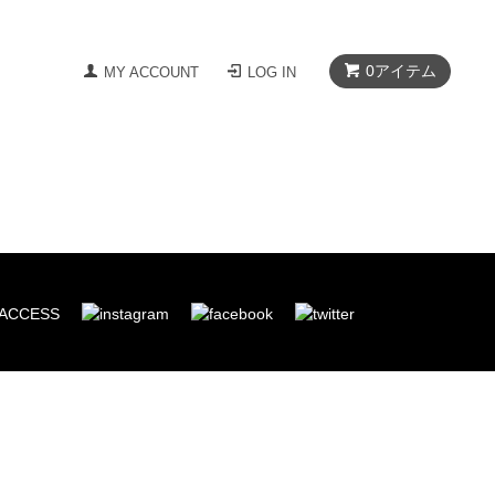
0
アイテム
MY ACCOUNT
LOG IN
ACCESS