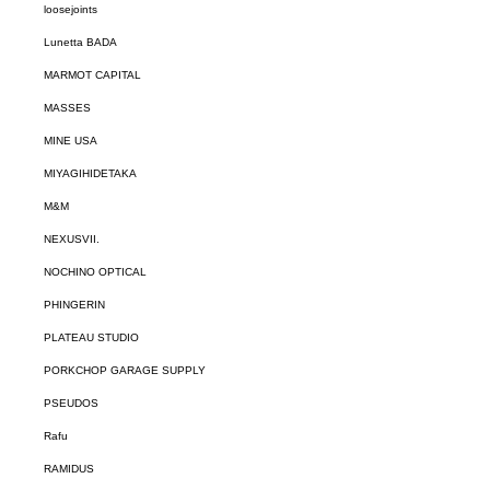
loosejoints
Lunetta BADA
MARMOT CAPITAL
MASSES
MINE USA
MIYAGIHIDETAKA
M&M
NEXUSVII.
NOCHINO OPTICAL
PHINGERIN
PLATEAU STUDIO
PORKCHOP GARAGE SUPPLY
PSEUDOS
Rafu
RAMIDUS