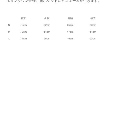
ボタンダウン仕様、胸ポケットにピスネームが付きます。
着丈
身幅
肩幅
袖丈
S
70cm
52cm
45cm
63cm
M
72cm
54cm
47cm
64cm
L
74cm
56cm
49cm
65cm