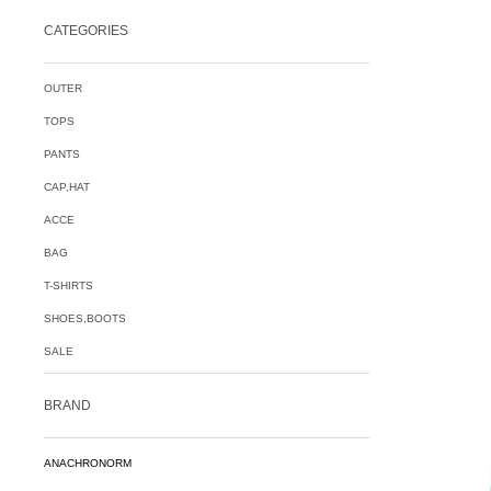
CATEGORIES
OUTER
TOPS
PANTS
CAP,HAT
ACCE
BAG
T-SHIRTS
SHOES,BOOTS
SALE
BRAND
ANACHRONORM