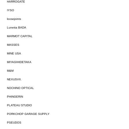
HARROGATE
IYSO
loosejoints
Lunetta BADA
MARMOT CAPITAL
MASSES
MINE USA
MIYAGIHIDETAKA
M&M
NEXUSVII.
NOCHINO OPTICAL
PHINGERIN
PLATEAU STUDIO
PORKCHOP GARAGE SUPPLY
PSEUDOS