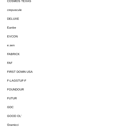
COSMOS TEXAS
crepuscule
DELUXE
Eanbe
EVCON
e.sen
FABRICK
FAF
FIRST DOWN USA
F-LAGSTUF-F
FOUNDOUR
FUTUR
GDC
GOOD OL'
Gramicci