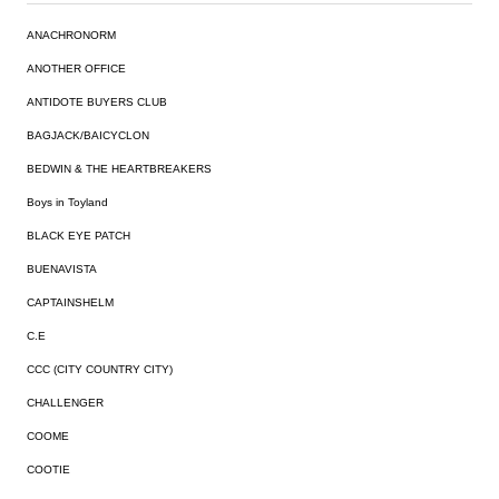
ANACHRONORM
ANOTHER OFFICE
ANTIDOTE BUYERS CLUB
BAGJACK/BAICYCLON
BEDWIN & THE HEARTBREAKERS
Boys in Toyland
BLACK EYE PATCH
BUENAVISTA
CAPTAINSHELM
C.E
CCC (CITY COUNTRY CITY)
CHALLENGER
COOME
COOTIE