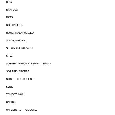
Rafu
RAMIDUS
RATS
ROTTWEILER
ROUGH AND RUGGED
Sasquatchfabrix.
SEDAN ALL-PURPOSE
S.F.C
SOFTHYPHEN(MISTERGENTLEMAN)
SOLARIS SPORTS
SON OF THE CHEESE
Sync.
TENBOX 10匣
UNITUS
UNIVERSAL PRODUCTS.