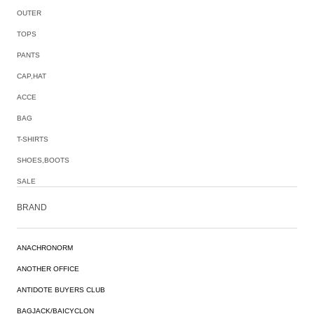
OUTER
TOPS
PANTS
CAP,HAT
ACCE
BAG
T-SHIRTS
SHOES,BOOTS
SALE
BRAND
ANACHRONORM
ANOTHER OFFICE
ANTIDOTE BUYERS CLUB
BAGJACK/BAICYCLON