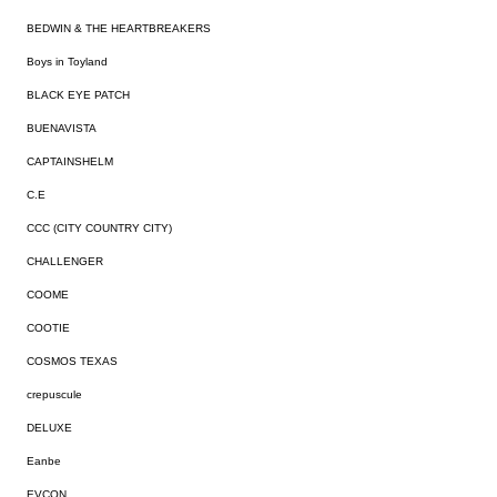
BEDWIN & THE HEARTBREAKERS
Boys in Toyland
BLACK EYE PATCH
BUENAVISTA
CAPTAINSHELM
C.E
CCC (CITY COUNTRY CITY)
CHALLENGER
COOME
COOTIE
COSMOS TEXAS
crepuscule
DELUXE
Eanbe
EVCON