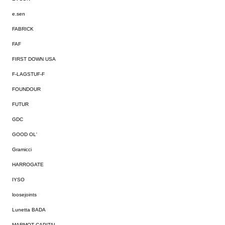
e.sen
FABRICK
FAF
FIRST DOWN USA
F-LAGSTUF-F
FOUNDOUR
FUTUR
GDC
GOOD OL'
Gramicci
HARROGATE
IYSO
loosejoints
Lunetta BADA
MARMOT CAPITAL