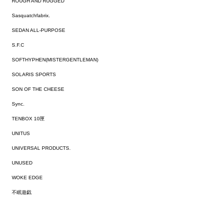
ROUGH AND RUGGED
Sasquatchfabrix.
SEDAN ALL-PURPOSE
S.F.C
SOFTHYPHEN(MISTERGENTLEMAN)
SOLARIS SPORTS
SON OF THE CHEESE
Sync.
TENBOX 10匣
UNITUS
UNIVERSAL PRODUCTS.
UNUSED
WOKE EDGE
不眠遊戯