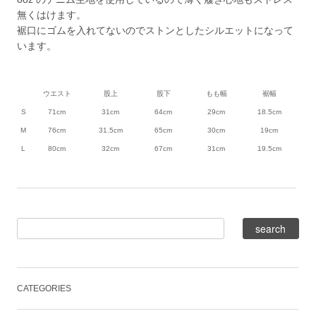
無くはけます。
裾口にゴムを入れてないのでストンとしたシルエットになって
います。
ウエスト
股上
股下
もも幅
裾幅
S
71cm
31cm
64cm
29cm
18.5cm
M
76cm
31.5cm
65cm
30cm
19cm
L
80cm
32cm
67cm
31cm
19.5cm
CATEGORIES