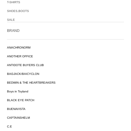
T-SHIRTS
SHOES,BOOTS
SALE
BRAND
ANACHRONORM
ANOTHER OFFICE
ANTIDOTE BUYERS CLUB
BAGJACK/BAICYCLON
BEDWIN & THE HEARTBREAKERS
Boys in Toyland
BLACK EYE PATCH
BUENAVISTA
CAPTAINSHELM
C.E