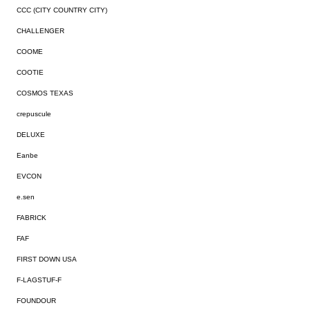
CCC (CITY COUNTRY CITY)
CHALLENGER
COOME
COOTIE
COSMOS TEXAS
crepuscule
DELUXE
Eanbe
EVCON
e.sen
FABRICK
FAF
FIRST DOWN USA
F-LAGSTUF-F
FOUNDOUR