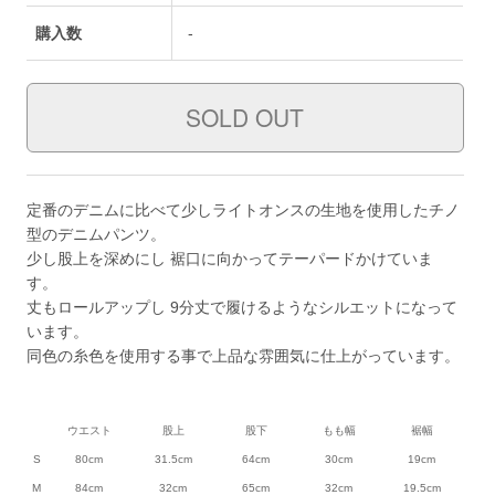
購入数
-
定番のデニムに比べて少しライトオンスの生地を使用したチノ
型のデニムパンツ。
少し股上を深めにし 裾口に向かってテーパードかけていま
す。
丈もロールアップし 9分丈で履けるようなシルエットになって
います。
同色の糸色を使用する事で上品な雰囲気に仕上がっています。
ウエスト
股上
股下
もも幅
裾幅
S
80cm
31.5cm
64cm
30cm
19cm
M
84cm
32cm
65cm
32cm
19.5cm