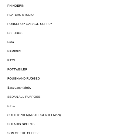
PHINGERIN
PLATEAU STUDIO
PORKCHOP GARAGE SUPPLY
PSEUDOS
Rafu
RAMIDUS
RATS
ROTTWEILER
ROUGH AND RUGGED
Sasquatchfabrix.
SEDAN ALL-PURPOSE
S.F.C
SOFTHYPHEN(MISTERGENTLEMAN)
SOLARIS SPORTS
SON OF THE CHEESE