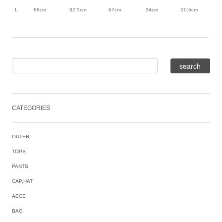
L
88cm
32.5cm
67cm
34cm
20.5cm
CATEGORIES
OUTER
TOPS
PANTS
CAP,HAT
ACCE
BAG