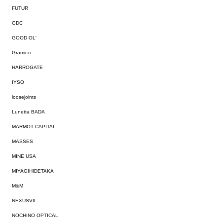
FUTUR
GDC
GOOD OL'
Gramicci
HARROGATE
IYSO
loosejoints
Lunetta BADA
MARMOT CAPITAL
MASSES
MINE USA
MIYAGIHIDETAKA
M&M
NEXUSVII.
NOCHINO OPTICAL