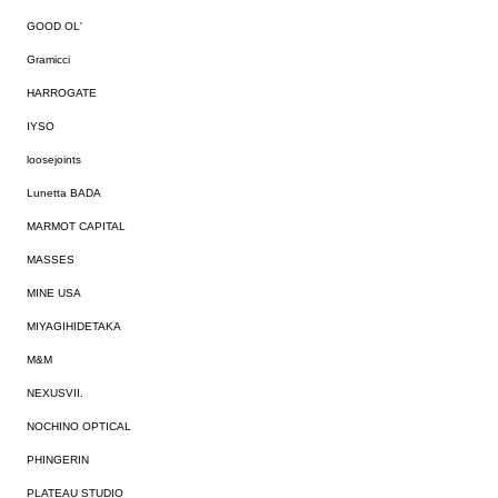
GOOD OL'
Gramicci
HARROGATE
IYSO
loosejoints
Lunetta BADA
MARMOT CAPITAL
MASSES
MINE USA
MIYAGIHIDETAKA
M&M
NEXUSVII.
NOCHINO OPTICAL
PHINGERIN
PLATEAU STUDIO