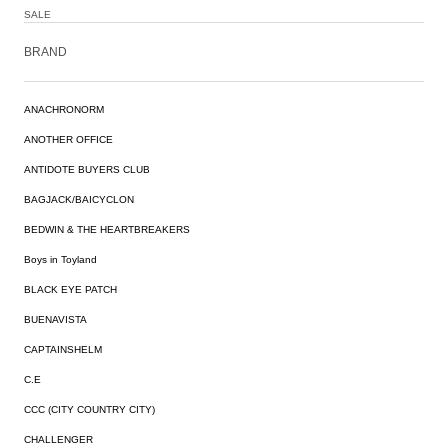
SALE
BRAND
ANACHRONORM
ANOTHER OFFICE
ANTIDOTE BUYERS CLUB
BAGJACK/BAICYCLON
BEDWIN & THE HEARTBREAKERS
Boys in Toyland
BLACK EYE PATCH
BUENAVISTA
CAPTAINSHELM
C.E
CCC (CITY COUNTRY CITY)
CHALLENGER