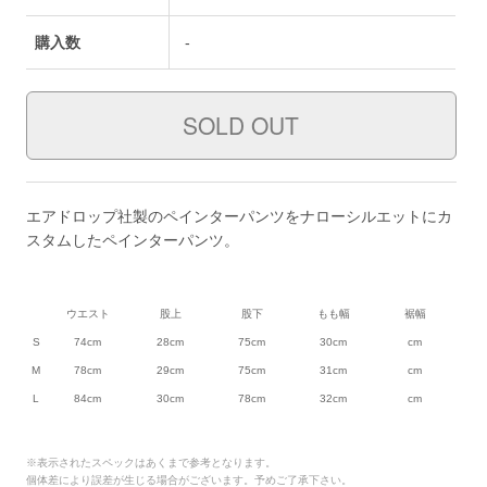
購入数
-
エアドロップ社製のペインターパンツをナローシルエットにカ
スタムしたペインターパンツ。
ウエスト
股上
股下
もも幅
裾幅
S
74cm
28cm
75cm
30cm
cm
M
78cm
29cm
75cm
31cm
cm
L
84cm
30cm
78cm
32cm
cm
※表示されたスペックはあくまで参考となります。
個体差により誤差が生じる場合がございます。予めご了承下さい。