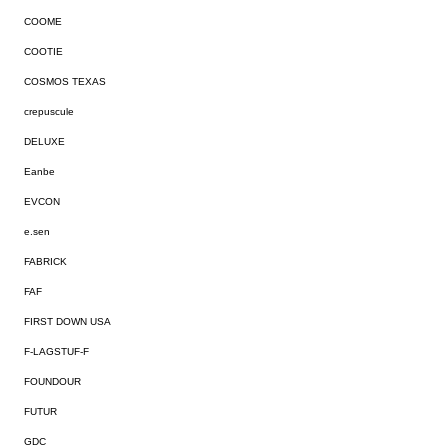
COOME
COOTIE
COSMOS TEXAS
crepuscule
DELUXE
Eanbe
EVCON
e.sen
FABRICK
FAF
FIRST DOWN USA
F-LAGSTUF-F
FOUNDOUR
FUTUR
GDC