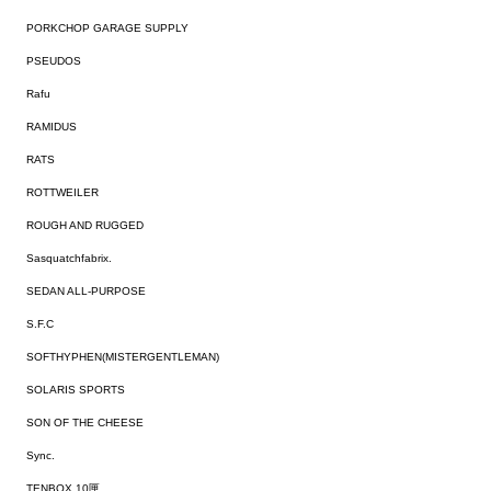
PORKCHOP GARAGE SUPPLY
PSEUDOS
Rafu
RAMIDUS
RATS
ROTTWEILER
ROUGH AND RUGGED
Sasquatchfabrix.
SEDAN ALL-PURPOSE
S.F.C
SOFTHYPHEN(MISTERGENTLEMAN)
SOLARIS SPORTS
SON OF THE CHEESE
Sync.
TENBOX 10匣