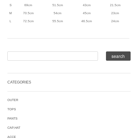
S
69cm
51.5cm
43cm
21.5cm
M
70.5cm
54cm
45cm
23cm
L
72.5cm
55.5cm
46.5cm
24cm
CATEGORIES
OUTER
TOPS
PANTS
CAP,HAT
ACCE