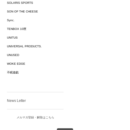
SOLARIS SPORTS
SON OF THE CHEESE
Sync.
TENBOX 10匣
UNITUS
UNIVERSAL PRODUCTS.
UNUSED
WOKE EDGE
不眠遊戯
News Letter
メルマガ登録・解除はこちら