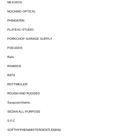
NEXUSVII.
NOCHINO OPTICAL
PHINGERIN
PLATEAU STUDIO
PORKCHOP GARAGE SUPPLY
PSEUDOS
Rafu
RAMIDUS
RATS
ROTTWEILER
ROUGH AND RUGGED
Sasquatchfabrix.
SEDAN ALL-PURPOSE
S.F.C
SOFTHYPHEN(MISTERGENTLEMAN)