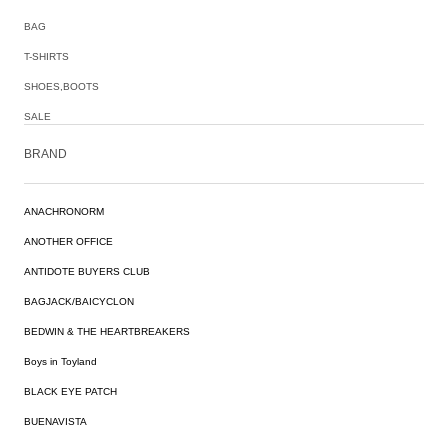
BAG
T-SHIRTS
SHOES,BOOTS
SALE
BRAND
ANACHRONORM
ANOTHER OFFICE
ANTIDOTE BUYERS CLUB
BAGJACK/BAICYCLON
BEDWIN & THE HEARTBREAKERS
Boys in Toyland
BLACK EYE PATCH
BUENAVISTA