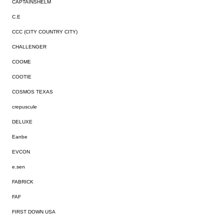
CAPTAINSHELM
C.E
CCC (CITY COUNTRY CITY)
CHALLENGER
COOME
COOTIE
COSMOS TEXAS
crepuscule
DELUXE
Eanbe
EVCON
e.sen
FABRICK
FAF
FIRST DOWN USA