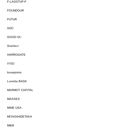
F-LAGSTUF-F
FOUNDOUR
FUTUR
GDC
GOOD OL'
Gramicci
HARROGATE
IYSO
loosejoints
Lunetta BADA
MARMOT CAPITAL
MASSES
MINE USA
MIYAGIHIDETAKA
M&M