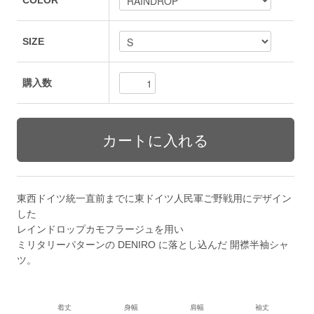
COLOR
SIZE
購入数
東西ドイツ統一直前までに東ドイツ人民軍ご野戦用にデザイン
した
レインドロップカモフラージュを用い
ミリタリーパターンの DENIRO に落とし込んだ 開襟半袖シャ
ツ。
着丈
身幅
肩幅
袖丈