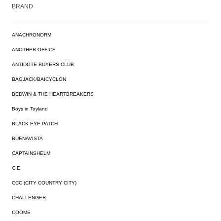
BRAND
ANACHRONORM
ANOTHER OFFICE
ANTIDOTE BUYERS CLUB
BAGJACK/BAICYCLON
BEDWIN & THE HEARTBREAKERS
Boys in Toyland
BLACK EYE PATCH
BUENAVISTA
CAPTAINSHELM
C.E
CCC (CITY COUNTRY CITY)
CHALLENGER
COOME