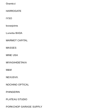
Gramicci
HARROGATE
IYSO
loosejoints
Lunetta BADA
MARMOT CAPITAL
MASSES
MINE USA
MIYAGIHIDETAKA
M&M
NEXUSVII.
NOCHINO OPTICAL
PHINGERIN
PLATEAU STUDIO
PORKCHOP GARAGE SUPPLY