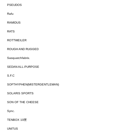
PSEUDOS
Rafu
RAMIDUS
RATS
ROTTWEILER
ROUGH AND RUGGED
Sasquatchfabrix.
SEDAN ALL-PURPOSE
S.F.C
SOFTHYPHEN(MISTERGENTLEMAN)
SOLARIS SPORTS
SON OF THE CHEESE
Sync.
TENBOX 10匣
UNITUS