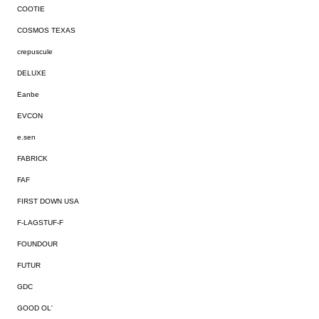
COOTIE
COSMOS TEXAS
crepuscule
DELUXE
Eanbe
EVCON
e.sen
FABRICK
FAF
FIRST DOWN USA
F-LAGSTUF-F
FOUNDOUR
FUTUR
GDC
GOOD OL'