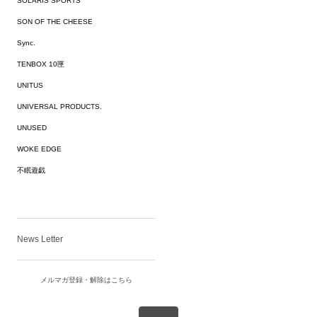
SOLARIS SPORTS
SON OF THE CHEESE
Sync.
TENBOX 10匣
UNITUS
UNIVERSAL PRODUCTS.
UNUSED
WOKE EDGE
不眠遊戯
News Letter
メルマガ登録・解除はこちら