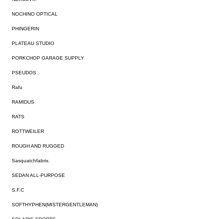
NOCHINO OPTICAL
PHINGERIN
PLATEAU STUDIO
PORKCHOP GARAGE SUPPLY
PSEUDOS
Rafu
RAMIDUS
RATS
ROTTWEILER
ROUGH AND RUGGED
Sasquatchfabrix.
SEDAN ALL-PURPOSE
S.F.C
SOFTHYPHEN(MISTERGENTLEMAN)