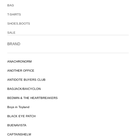
BAG
T-SHIRTS
SHOES,BOOTS
SALE
BRAND
ANACHRONORM
ANOTHER OFFICE
ANTIDOTE BUYERS CLUB
BAGJACK/BAICYCLON
BEDWIN & THE HEARTBREAKERS
Boys in Toyland
BLACK EYE PATCH
BUENAVISTA
CAPTAINSHELM