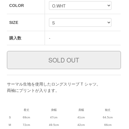
COLOR
SIZE
購入数
-
サーマル生地を使用したロングスリーブ T シャツ。
両袖にプリントが入ります。
着丈
身幅
肩幅
袖丈
S
69cm
47cm
41cm
64.5cm
M
72cm
49.5cm
42cm
66cm