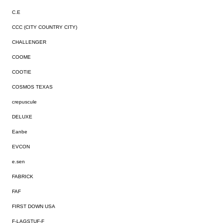
C.E
CCC (CITY COUNTRY CITY)
CHALLENGER
COOME
COOTIE
COSMOS TEXAS
crepuscule
DELUXE
Eanbe
EVCON
e.sen
FABRICK
FAF
FIRST DOWN USA
F-LAGSTUF-F