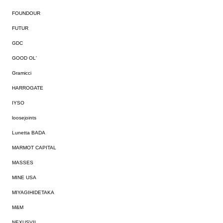
FOUNDOUR
FUTUR
GDC
GOOD OL'
Gramicci
HARROGATE
IYSO
loosejoints
Lunetta BADA
MARMOT CAPITAL
MASSES
MINE USA
MIYAGIHIDETAKA
M&M
NEXUSVII.