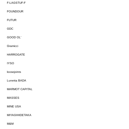
F-LAGSTUF-F
FOUNDOUR
FUTUR
GDC
GOOD OL'
Gramicci
HARROGATE
IYSO
loosejoints
Lunetta BADA
MARMOT CAPITAL
MASSES
MINE USA
MIYAGIHIDETAKA
M&M