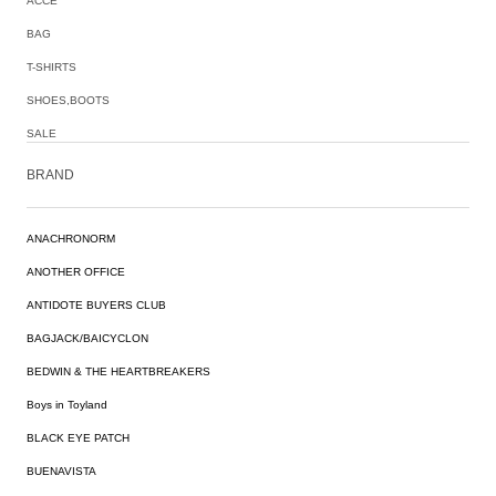
ACCE
BAG
T-SHIRTS
SHOES,BOOTS
SALE
BRAND
ANACHRONORM
ANOTHER OFFICE
ANTIDOTE BUYERS CLUB
BAGJACK/BAICYCLON
BEDWIN & THE HEARTBREAKERS
Boys in Toyland
BLACK EYE PATCH
BUENAVISTA