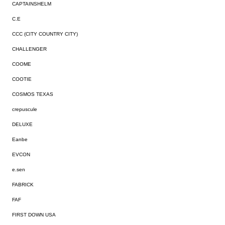
CAPTAINSHELM
C.E
CCC (CITY COUNTRY CITY)
CHALLENGER
COOME
COOTIE
COSMOS TEXAS
crepuscule
DELUXE
Eanbe
EVCON
e.sen
FABRICK
FAF
FIRST DOWN USA