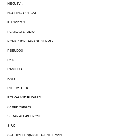
NEXUSVII.
NOCHINO OPTICAL
PHINGERIN
PLATEAU STUDIO
PORKCHOP GARAGE SUPPLY
PSEUDOS
Rafu
RAMIDUS
RATS
ROTTWEILER
ROUGH AND RUGGED
Sasquatchfabrix.
SEDAN ALL-PURPOSE
S.F.C
SOFTHYPHEN(MISTERGENTLEMAN)