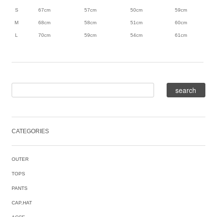
S
67cm
57cm
50cm
59cm
M
68cm
58cm
51cm
60cm
L
70cm
59cm
54cm
61cm
CATEGORIES
OUTER
TOPS
PANTS
CAP,HAT