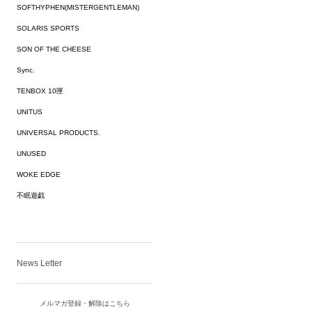
SOFTHYPHEN(MISTERGENTLEMAN)
SOLARIS SPORTS
SON OF THE CHEESE
Sync.
TENBOX 10匣
UNITUS
UNIVERSAL PRODUCTS.
UNUSED
WOKE EDGE
不眠遊戯
News Letter
メルマガ登録・解除はこちら