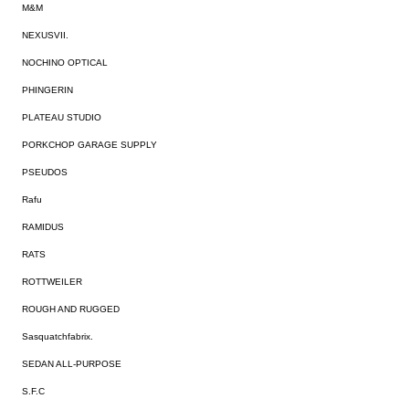
M&M
NEXUSVII.
NOCHINO OPTICAL
PHINGERIN
PLATEAU STUDIO
PORKCHOP GARAGE SUPPLY
PSEUDOS
Rafu
RAMIDUS
RATS
ROTTWEILER
ROUGH AND RUGGED
Sasquatchfabrix.
SEDAN ALL-PURPOSE
S.F.C