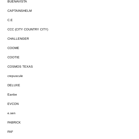
BUENAVISTA
CAPTAINSHELM
C.E
CCC (CITY COUNTRY CITY)
CHALLENGER
COOME
COOTIE
COSMOS TEXAS
crepuscule
DELUXE
Eanbe
EVCON
e.sen
FABRICK
FAF