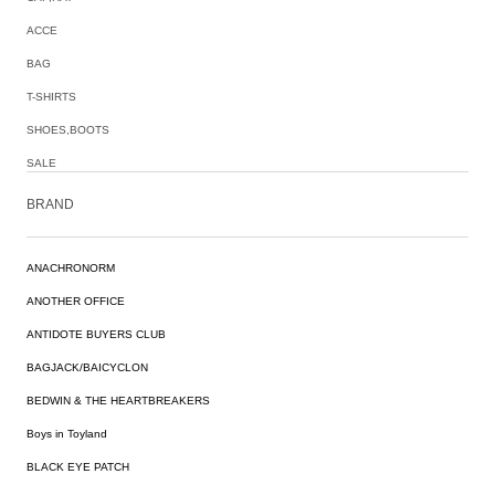
ACCE
BAG
T-SHIRTS
SHOES,BOOTS
SALE
BRAND
ANACHRONORM
ANOTHER OFFICE
ANTIDOTE BUYERS CLUB
BAGJACK/BAICYCLON
BEDWIN & THE HEARTBREAKERS
Boys in Toyland
BLACK EYE PATCH