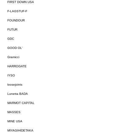
FIRST DOWN USA
F-LAGSTUF-F
FOUNDOUR
FUTUR
GDC
GOOD OL'
Gramicci
HARROGATE
IYSO
loosejoints
Lunetta BADA
MARMOT CAPITAL
MASSES
MINE USA
MIYAGIHIDETAKA