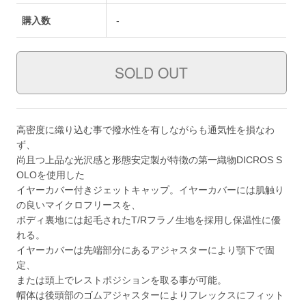
購入数
-
高密度に織り込む事で撥水性を有しながらも通気性を損なわ
ず、
尚且つ上品な光沢感と形態安定製が特徴の第一織物DICROS S
OLOを使用した
イヤーカバー付きジェットキャップ。イヤーカバーには肌触り
の良いマイクロフリースを、
ボディ裏地には起毛されたT/Rフラノ生地を採用し保温性に優
れる。
イヤーカバーは先端部分にあるアジャスターにより顎下で固
定、
または頭上でレストポジションを取る事が可能。
帽体は後頭部のゴムアジャスターによりフレックスにフィット