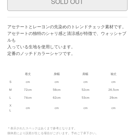
アセテートとレーヨンの先染めのトレンドチェック素材です。
アセテートの独特のシャリ感と清涼感が特徴で、ウォッシャブ
ルも
入っている生地を使用しています。
定番のノッチドカラーシャツです。
着丈
身幅
肩幅
袖丈
S
cm
cm
cm
cm
M
72cm
58cm
52cm
26,5cm
L
74cm
62cm
53cm
29cm
X
cm
cm
cm
cm
L
＊表示されたスペックはあくまで参考となります。
個体差により誤差が生じる場合がございます。予めご了承下さい。