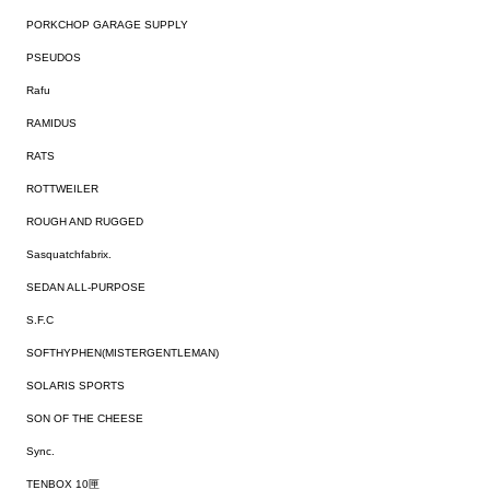
PORKCHOP GARAGE SUPPLY
PSEUDOS
Rafu
RAMIDUS
RATS
ROTTWEILER
ROUGH AND RUGGED
Sasquatchfabrix.
SEDAN ALL-PURPOSE
S.F.C
SOFTHYPHEN(MISTERGENTLEMAN)
SOLARIS SPORTS
SON OF THE CHEESE
Sync.
TENBOX 10匣