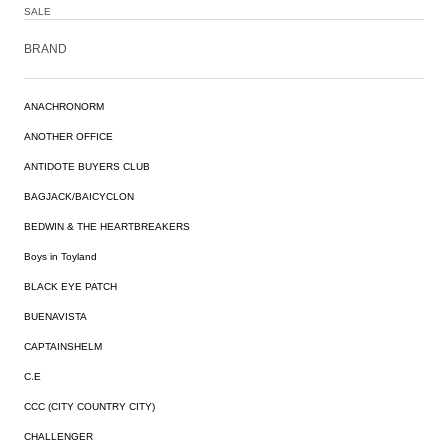
SALE
BRAND
ANACHRONORM
ANOTHER OFFICE
ANTIDOTE BUYERS CLUB
BAGJACK/BAICYCLON
BEDWIN & THE HEARTBREAKERS
Boys in Toyland
BLACK EYE PATCH
BUENAVISTA
CAPTAINSHELM
C.E
CCC (CITY COUNTRY CITY)
CHALLENGER