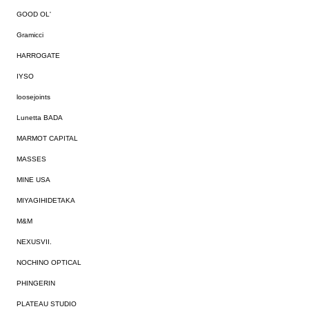
GOOD OL'
Gramicci
HARROGATE
IYSO
loosejoints
Lunetta BADA
MARMOT CAPITAL
MASSES
MINE USA
MIYAGIHIDETAKA
M&M
NEXUSVII.
NOCHINO OPTICAL
PHINGERIN
PLATEAU STUDIO