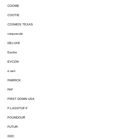
COOME
COOTIE
COSMOS TEXAS
crepuscule
DELUXE
Eanbe
EVCON
e.sen
FABRICK
FAF
FIRST DOWN USA
F-LAGSTUF-F
FOUNDOUR
FUTUR
GDC