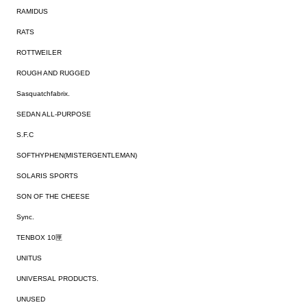
RAMIDUS
RATS
ROTTWEILER
ROUGH AND RUGGED
Sasquatchfabrix.
SEDAN ALL-PURPOSE
S.F.C
SOFTHYPHEN(MISTERGENTLEMAN)
SOLARIS SPORTS
SON OF THE CHEESE
Sync.
TENBOX 10匣
UNITUS
UNIVERSAL PRODUCTS.
UNUSED