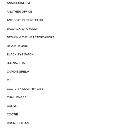
ANACHRONORM
ANOTHER OFFICE
ANTIDOTE BUYERS CLUB
BAGJACK/BAICYCLON
BEDWIN & THE HEARTBREAKERS
Boys in Toyland
BLACK EYE PATCH
BUENAVISTA
CAPTAINSHELM
C.E
CCC (CITY COUNTRY CITY)
CHALLENGER
COOME
COOTIE
COSMOS TEXAS