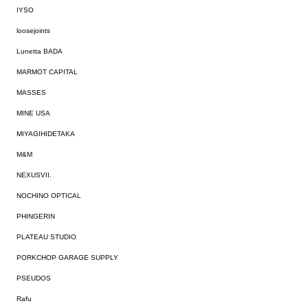
IYSO
loosejoints
Lunetta BADA
MARMOT CAPITAL
MASSES
MINE USA
MIYAGIHIDETAKA
M&M
NEXUSVII.
NOCHINO OPTICAL
PHINGERIN
PLATEAU STUDIO
PORKCHOP GARAGE SUPPLY
PSEUDOS
Rafu