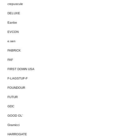
crepuscule
DELUXE
Eanbe
EVCON
e.sen
FABRICK
FAF
FIRST DOWN USA
F-LAGSTUF-F
FOUNDOUR
FUTUR
GDC
GOOD OL'
Gramicci
HARROGATE