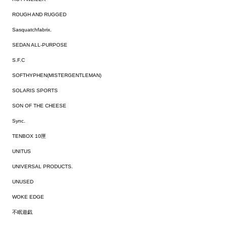
ROUGH AND RUGGED
Sasquatchfabrix.
SEDAN ALL-PURPOSE
S.F.C
SOFTHYPHEN(MISTERGENTLEMAN)
SOLARIS SPORTS
SON OF THE CHEESE
Sync.
TENBOX 10匣
UNITUS
UNIVERSAL PRODUCTS.
UNUSED
WOKE EDGE
不眠遊戯