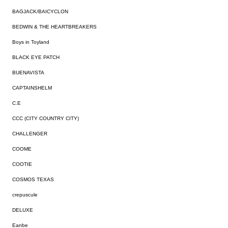
BAGJACK/BAICYCLON
BEDWIN & THE HEARTBREAKERS
Boys in Toyland
BLACK EYE PATCH
BUENAVISTA
CAPTAINSHELM
C.E
CCC (CITY COUNTRY CITY)
CHALLENGER
COOME
COOTIE
COSMOS TEXAS
crepuscule
DELUXE
Eanbe