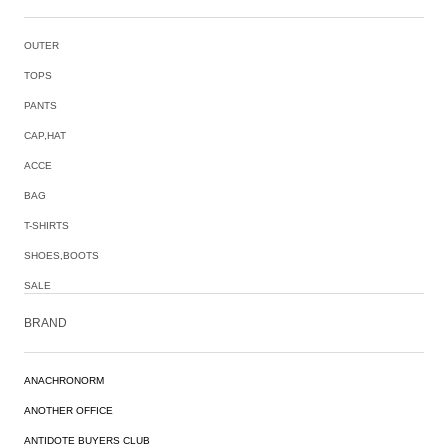
OUTER
TOPS
PANTS
CAP,HAT
ACCE
BAG
T-SHIRTS
SHOES,BOOTS
SALE
BRAND
ANACHRONORM
ANOTHER OFFICE
ANTIDOTE BUYERS CLUB