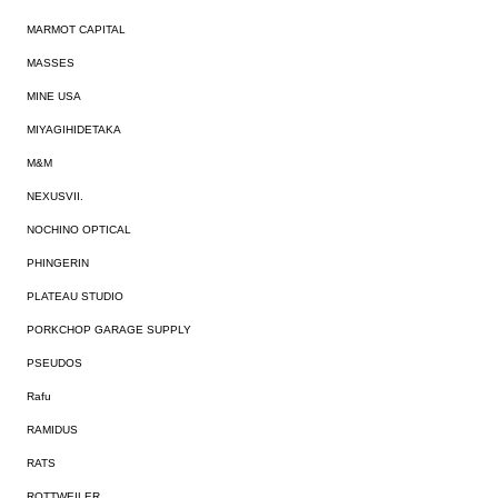
MARMOT CAPITAL
MASSES
MINE USA
MIYAGIHIDETAKA
M&M
NEXUSVII.
NOCHINO OPTICAL
PHINGERIN
PLATEAU STUDIO
PORKCHOP GARAGE SUPPLY
PSEUDOS
Rafu
RAMIDUS
RATS
ROTTWEILER