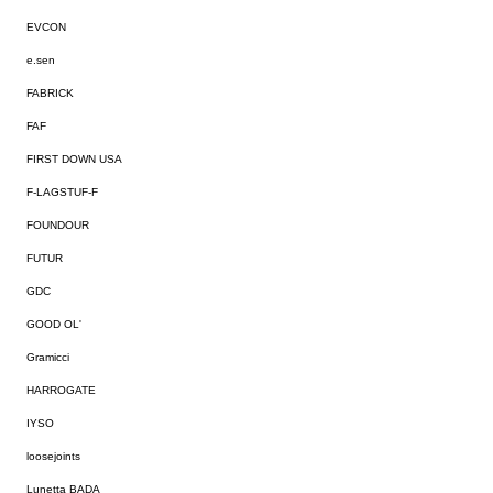
EVCON
e.sen
FABRICK
FAF
FIRST DOWN USA
F-LAGSTUF-F
FOUNDOUR
FUTUR
GDC
GOOD OL'
Gramicci
HARROGATE
IYSO
loosejoints
Lunetta BADA