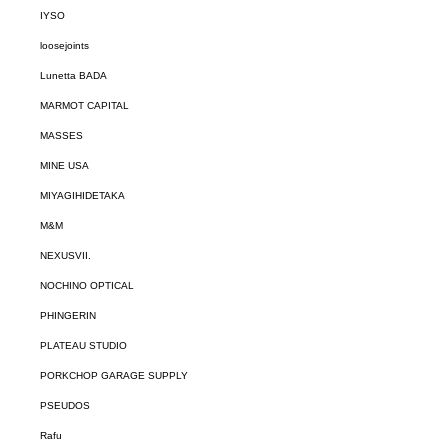
IYSO
loosejoints
Lunetta BADA
MARMOT CAPITAL
MASSES
MINE USA
MIYAGIHIDETAKA
M&M
NEXUSVII.
NOCHINO OPTICAL
PHINGERIN
PLATEAU STUDIO
PORKCHOP GARAGE SUPPLY
PSEUDOS
Rafu