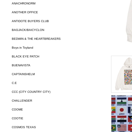
ANACHRONORM
ANOTHER OFFICE
ANTIDOTE BUYERS CLUB
BAGJACK/BAICYCLON
BEDWIN & THE HEARTBREAKERS
Boys in Toyland
BLACK EYE PATCH
BUENAVISTA
CAPTAINSHELM
C.E
CCC (CITY COUNTRY CITY)
CHALLENGER
COOME
COOTIE
COSMOS TEXAS