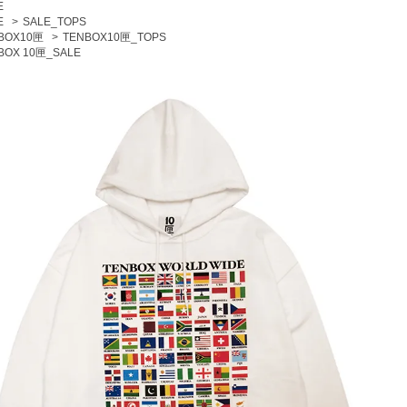
E
E
>
SALE_TOPS
BOX10匣
>
TENBOX10匣_TOPS
BOX 10匣_SALE