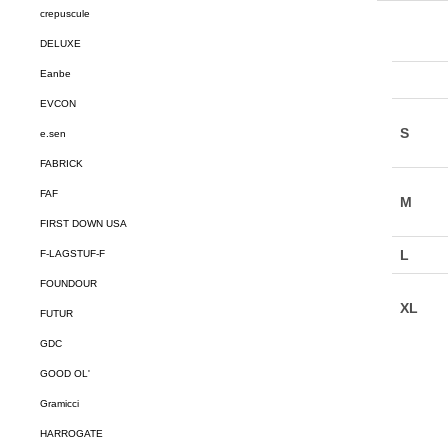
crepuscule
DELUXE
Eanbe
EVCON
e.sen
FABRICK
FAF
FIRST DOWN USA
F-LAGSTUF-F
FOUNDOUR
FUTUR
GDC
GOOD OL'
Gramicci
HARROGATE