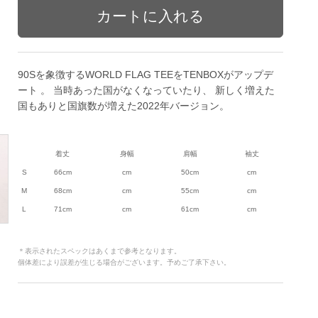
90Sを象徴するWORLD FLAG TEEをTENBOXがアップデ
ート 。 当時あった国がなくなっていたり、 新しく増えた
国もありと国旗数が増えた2022年バージョン。
着丈
身幅
肩幅
袖丈
S
66cm
cm
50cm
cm
M
68cm
cm
55cm
cm
L
71cm
cm
61cm
cm
＊表示されたスペックはあくまで参考となります。
個体差により誤差が生じる場合がございます。予めご了承下さい。