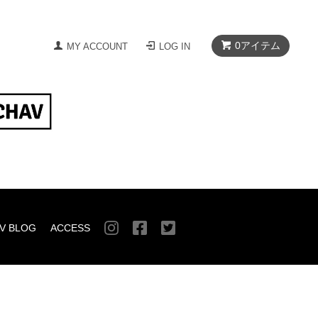
0
アイテム
MY ACCOUNT
LOG IN
V BLOG
ACCESS