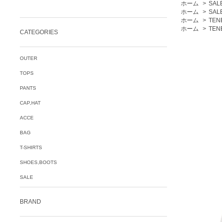
ホーム
>
SAL
ホーム
>
SAL
ホーム
>
TEN
ホーム
>
TEN
CATEGORIES
OUTER
TOPS
PANTS
CAP,HAT
ACCE
BAG
T-SHIRTS
SHOES,BOOTS
SALE
BRAND