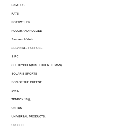
RAMIDUS
RATS
ROTTWEILER
ROUGH AND RUGGED
Sasquatchfabrix.
SEDAN ALL-PURPOSE
S.F.C
SOFTHYPHEN(MISTERGENTLEMAN)
SOLARIS SPORTS
SON OF THE CHEESE
Sync.
TENBOX 10匣
UNITUS
UNIVERSAL PRODUCTS.
UNUSED