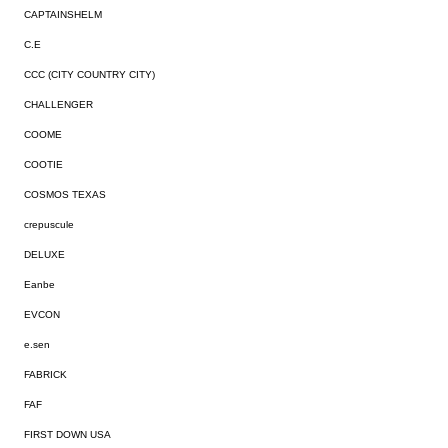
CAPTAINSHELM
C.E
CCC (CITY COUNTRY CITY)
CHALLENGER
COOME
COOTIE
COSMOS TEXAS
crepuscule
DELUXE
Eanbe
EVCON
e.sen
FABRICK
FAF
FIRST DOWN USA