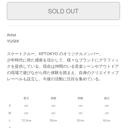
Artist
YUSHI
スケートクルー、KPTOKYO のオリジナルメンバー。
少年時代に得た感覚を活かして、様々なブランドにグラフィッ
クを提供している。現在は仲間のいる音楽シーンやアウトドア
の現場で遊びながら得た体験を踏まえ、自身のクリエイティブ
レーベルも設立し、今後の活動に注目を集めている。
着丈
身幅
肩幅
袖丈
S
cm
cm
cm
cm
M
cm
cm
cm
cm
L
72,5cm
55cm
52cm
62cm
X