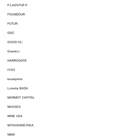
F-LAGSTUF-F
FOUNDOUR
FUTUR
GDC
GOOD OL'
Gramicci
HARROGATE
IYSO
loosejoints
Lunetta BADA
MARMOT CAPITAL
MASSES
MINE USA
MIYAGIHIDETAKA
M&M