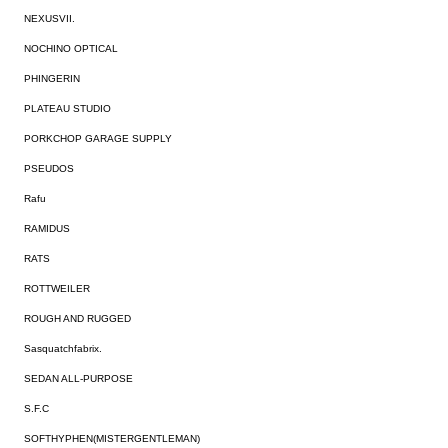
NEXUSVII.
NOCHINO OPTICAL
PHINGERIN
PLATEAU STUDIO
PORKCHOP GARAGE SUPPLY
PSEUDOS
Rafu
RAMIDUS
RATS
ROTTWEILER
ROUGH AND RUGGED
Sasquatchfabrix.
SEDAN ALL-PURPOSE
S.F.C
SOFTHYPHEN(MISTERGENTLEMAN)