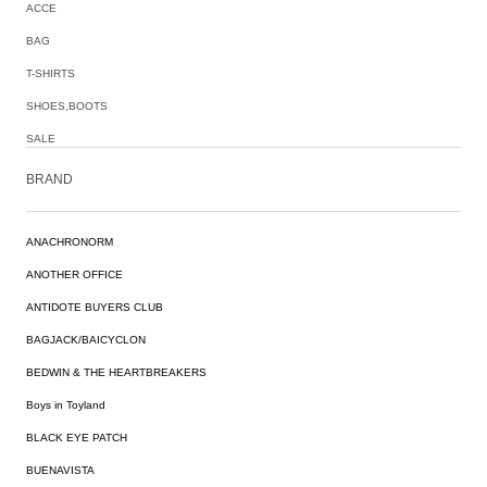
ACCE
BAG
T-SHIRTS
SHOES,BOOTS
SALE
BRAND
ANACHRONORM
ANOTHER OFFICE
ANTIDOTE BUYERS CLUB
BAGJACK/BAICYCLON
BEDWIN & THE HEARTBREAKERS
Boys in Toyland
BLACK EYE PATCH
BUENAVISTA