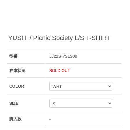
YUSHI / Picnic Society L/S T-SHIRT
型番
LJ22S-YSLS09
在庫状況
SOLD OUT
COLOR
SIZE
購入数
-