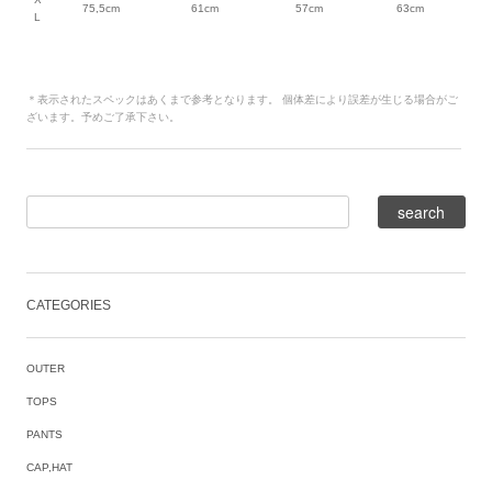
75,5cm
61cm
57cm
63cm
L
＊表示されたスペックはあくまで参考となります。 個体差により誤差が生じる場合がご
ざいます。予めご了承下さい。
CATEGORIES
OUTER
TOPS
PANTS
CAP,HAT