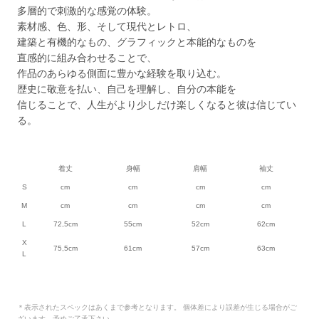
多層的で刺激的な感覚の体験。
素材感、色、形、そして現代とレトロ、
建築と有機的なもの、グラフィックと本能的なものを
直感的に組み合わせることで、
作品のあらゆる側面に豊かな経験を取り込む。
歴史に敬意を払い、自己を理解し、自分の本能を
信じることで、人生がより少しだけ楽しくなると彼は信じてい
る。
着丈
身幅
肩幅
袖丈
S
cm
cm
cm
cm
M
cm
cm
cm
cm
L
72,5cm
55cm
52cm
62cm
X
75,5cm
61cm
57cm
63cm
L
＊表示されたスペックはあくまで参考となります。 個体差により誤差が生じる場合がご
ざいます。予めご了承下さい。