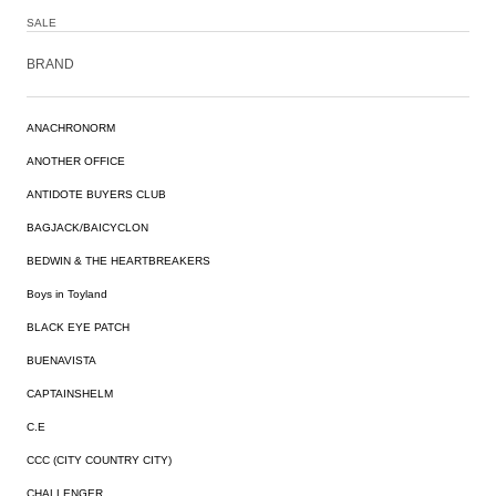
SALE
BRAND
ANACHRONORM
ANOTHER OFFICE
ANTIDOTE BUYERS CLUB
BAGJACK/BAICYCLON
BEDWIN & THE HEARTBREAKERS
Boys in Toyland
BLACK EYE PATCH
BUENAVISTA
CAPTAINSHELM
C.E
CCC (CITY COUNTRY CITY)
CHALLENGER