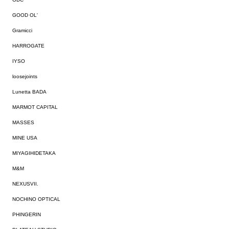
GOOD OL'
Gramicci
HARROGATE
IYSO
loosejoints
Lunetta BADA
MARMOT CAPITAL
MASSES
MINE USA
MIYAGIHIDETAKA
M&M
NEXUSVII.
NOCHINO OPTICAL
PHINGERIN