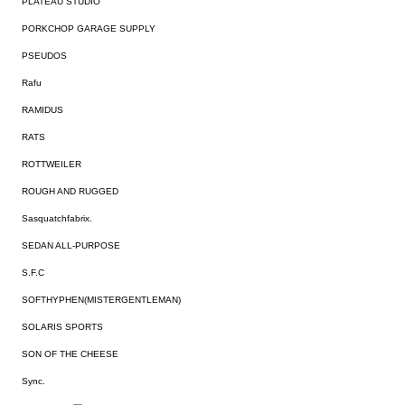
PLATEAU STUDIO
PORKCHOP GARAGE SUPPLY
PSEUDOS
Rafu
RAMIDUS
RATS
ROTTWEILER
ROUGH AND RUGGED
Sasquatchfabrix.
SEDAN ALL-PURPOSE
S.F.C
SOFTHYPHEN(MISTERGENTLEMAN)
SOLARIS SPORTS
SON OF THE CHEESE
Sync.