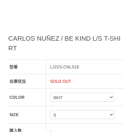
CARLOS NUÑEZ / BE KIND L/S T-SHI
RT
型番
LJ22S-CNLS18
在庫状況
SOLD OUT
COLOR
SIZE
購入数
-