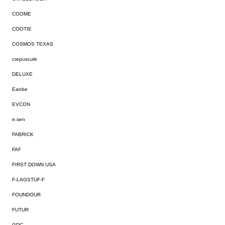
COOME
COOTIE
COSMOS TEXAS
crepuscule
DELUXE
Eanbe
EVCON
e.sen
FABRICK
FAF
FIRST DOWN USA
F-LAGSTUF-F
FOUNDOUR
FUTUR
GDC