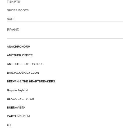
T-SHIRTS
SHOES,BOOTS
SALE
BRAND
ANACHRONORM
ANOTHER OFFICE
ANTIDOTE BUYERS CLUB
BAGJACK/BAICYCLON
BEDWIN & THE HEARTBREAKERS
Boys in Toyland
BLACK EYE PATCH
BUENAVISTA
CAPTAINSHELM
C.E