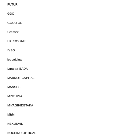
FUTUR
GDC
GOOD OL'
Gramicci
HARROGATE
IYSO
loosejoints
Lunetta BADA
MARMOT CAPITAL
MASSES
MINE USA
MIYAGIHIDETAKA
M&M
NEXUSVII.
NOCHINO OPTICAL