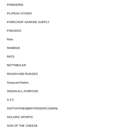
PHINGERIN
PLATEAU STUDIO
PORKCHOP GARAGE SUPPLY
PSEUDOS
Rafu
RAMIDUS
RATS
ROTTWEILER
ROUGH AND RUGGED
Sasquatchfabrix.
SEDAN ALL-PURPOSE
S.F.C
SOFTHYPHEN(MISTERGENTLEMAN)
SOLARIS SPORTS
SON OF THE CHEESE