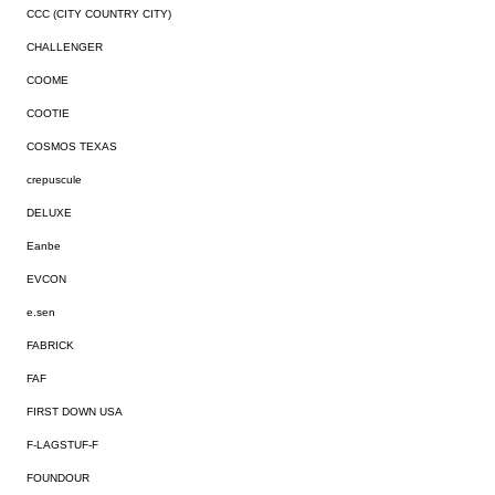
CCC (CITY COUNTRY CITY)
CHALLENGER
COOME
COOTIE
COSMOS TEXAS
crepuscule
DELUXE
Eanbe
EVCON
e.sen
FABRICK
FAF
FIRST DOWN USA
F-LAGSTUF-F
FOUNDOUR