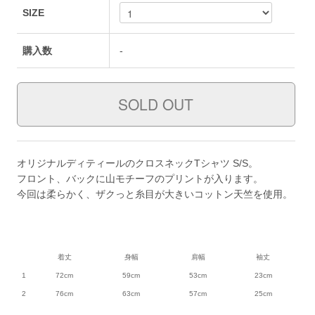
SIZE
購入数
-
オリジナルディティールのクロスネックTシャツ S/S。
フロント、バックに山モチーフのプリントが入ります。
今回は柔らかく、ザクっと糸目が大きいコットン天竺を使用。
着丈
身幅
肩幅
袖丈
1
72cm
59cm
53cm
23cm
2
76cm
63cm
57cm
25cm