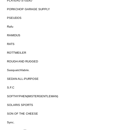
PLATEAU STUDIO
PORKCHOP GARAGE SUPPLY
PSEUDOS
Rafu
RAMIDUS
RATS
ROTTWEILER
ROUGH AND RUGGED
Sasquatchfabrix.
SEDAN ALL-PURPOSE
S.F.C
SOFTHYPHEN(MISTERGENTLEMAN)
SOLARIS SPORTS
SON OF THE CHEESE
Sync.