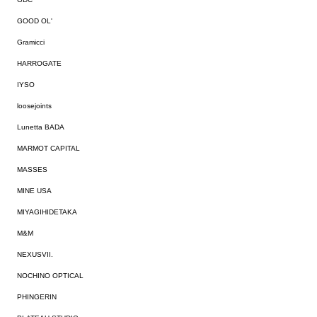
GOOD OL'
Gramicci
HARROGATE
IYSO
loosejoints
Lunetta BADA
MARMOT CAPITAL
MASSES
MINE USA
MIYAGIHIDETAKA
M&M
NEXUSVII.
NOCHINO OPTICAL
PHINGERIN