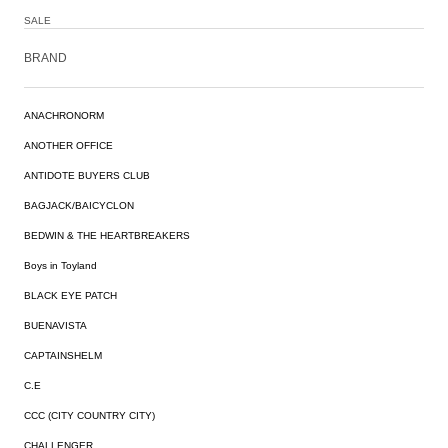
SALE
BRAND
ANACHRONORM
ANOTHER OFFICE
ANTIDOTE BUYERS CLUB
BAGJACK/BAICYCLON
BEDWIN & THE HEARTBREAKERS
Boys in Toyland
BLACK EYE PATCH
BUENAVISTA
CAPTAINSHELM
C.E
CCC (CITY COUNTRY CITY)
CHALLENGER