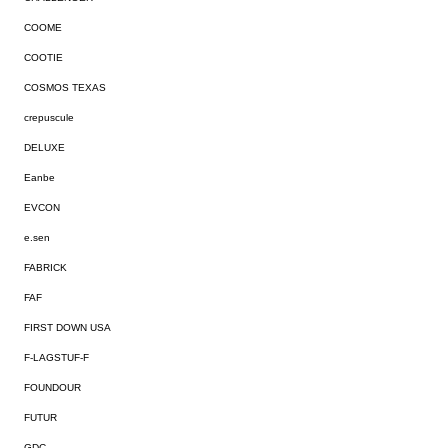
COOME
COOTIE
COSMOS TEXAS
crepuscule
DELUXE
Eanbe
EVCON
e.sen
FABRICK
FAF
FIRST DOWN USA
F-LAGSTUF-F
FOUNDOUR
FUTUR
GDC