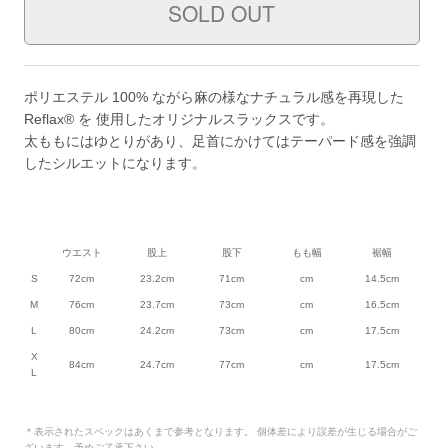
ポリエステル 100% ながら麻の様なナチュラル感を再現した
Reflax® を 使用したオリジナルスラックスです。
太ももにはゆとりがあり、足首にかけてはテーパード感を強調
したシルエットになります。
ウエスト
股上
股下
もも幅
裾幅
S
72cm
23.2cm
71cm
cm
14.5cm
M
76cm
23.7cm
73cm
cm
16.5cm
L
80cm
24.2cm
73cm
cm
17.5cm
X
84cm
24.7cm
77cm
cm
17.5cm
L
＊表示されたスペックはあくまで参考となります。 個体差により誤差が生じる場合がご
ざいます。予めご了承下さい。