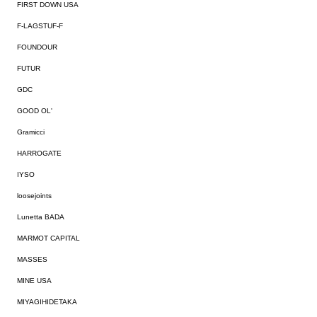
FIRST DOWN USA
F-LAGSTUF-F
FOUNDOUR
FUTUR
GDC
GOOD OL'
Gramicci
HARROGATE
IYSO
loosejoints
Lunetta BADA
MARMOT CAPITAL
MASSES
MINE USA
MIYAGIHIDETAKA