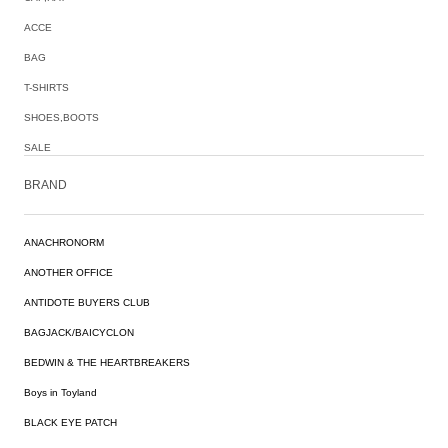
ACCE
BAG
T-SHIRTS
SHOES,BOOTS
SALE
BRAND
ANACHRONORM
ANOTHER OFFICE
ANTIDOTE BUYERS CLUB
BAGJACK/BAICYCLON
BEDWIN & THE HEARTBREAKERS
Boys in Toyland
BLACK EYE PATCH