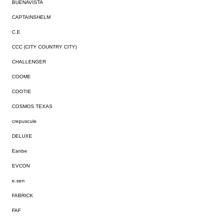
BUENAVISTA
CAPTAINSHELM
C.E
CCC (CITY COUNTRY CITY)
CHALLENGER
COOME
COOTIE
COSMOS TEXAS
crepuscule
DELUXE
Eanbe
EVCON
e.sen
FABRICK
FAF