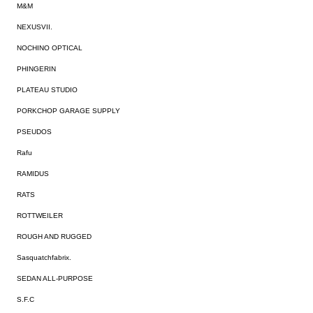
M&M
NEXUSVII.
NOCHINO OPTICAL
PHINGERIN
PLATEAU STUDIO
PORKCHOP GARAGE SUPPLY
PSEUDOS
Rafu
RAMIDUS
RATS
ROTTWEILER
ROUGH AND RUGGED
Sasquatchfabrix.
SEDAN ALL-PURPOSE
S.F.C