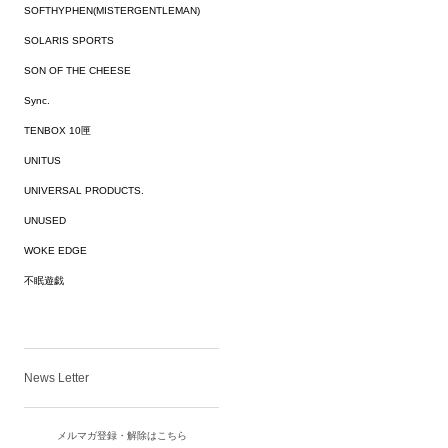
SOFTHYPHEN(MISTERGENTLEMAN)
SOLARIS SPORTS
SON OF THE CHEESE
Sync.
TENBOX 10匣
UNITUS
UNIVERSAL PRODUCTS.
UNUSED
WOKE EDGE
不眠遊戯
News Letter
メルマガ登録・解除はこちら