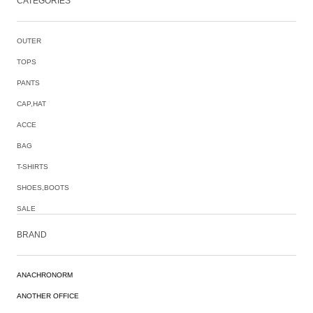
CATEGORIES
OUTER
TOPS
PANTS
CAP,HAT
ACCE
BAG
T-SHIRTS
SHOES,BOOTS
SALE
BRAND
ANACHRONORM
ANOTHER OFFICE