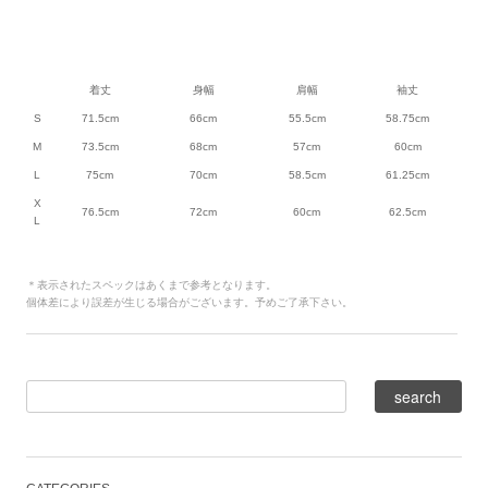
着丈
身幅
肩幅
袖丈
S
71.5cm
66cm
55.5cm
58.75cm
M
73.5cm
68cm
57cm
60cm
L
75cm
70cm
58.5cm
61.25cm
X
76.5cm
72cm
60cm
62.5cm
L
＊表示されたスペックはあくまで参考となります。
個体差により誤差が生じる場合がございます。予めご了承下さい。