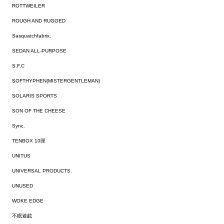
ROTTWEILER
ROUGH AND RUGGED
Sasquatchfabrix.
SEDAN ALL-PURPOSE
S.F.C
SOFTHYPHEN(MISTERGENTLEMAN)
SOLARIS SPORTS
SON OF THE CHEESE
Sync.
TENBOX 10匣
UNITUS
UNIVERSAL PRODUCTS.
UNUSED
WOKE EDGE
不眠遊戯