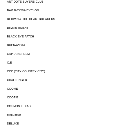
ANTIDOTE BUYERS CLUB
BAGJACK/BAICYCLON
BEDWIN & THE HEARTBREAKERS
Boys in Toyland
BLACK EYE PATCH
BUENAVISTA
CAPTAINSHELM
C.E
CCC (CITY COUNTRY CITY)
CHALLENGER
COOME
COOTIE
COSMOS TEXAS
crepuscule
DELUXE