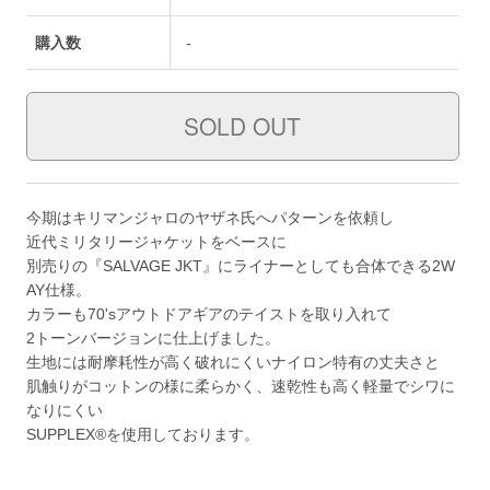
購入数
-
今期はキリマンジャロのヤザネ氏へパターンを依頼し
近代ミリタリージャケットをベースに
別売りの『SALVAGE JKT』にライナーとしても合体できる2W
AY仕様。
カラーも70'sアウトドアギアのテイストを取り入れて
2トーンバージョンに仕上げました。
生地には耐摩耗性が高く破れにくいナイロン特有の丈夫さと
肌触りがコットンの様に柔らかく、速乾性も高く軽量でシワに
なりにくい
SUPPLEX®を使用しております。