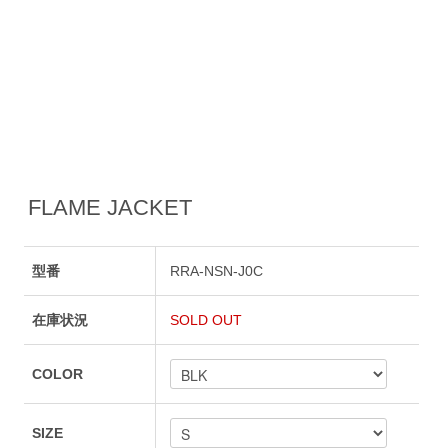
FLAME JACKET
型番
RRA-NSN-J0C
在庫状況
SOLD OUT
COLOR
SIZE