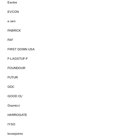
Eanbe
EVCON
e.sen
FABRICK
FAF
FIRST DOWN USA
F-LAGSTUF-F
FOUNDOUR
FUTUR
GDC
GOOD OL'
Gramicci
HARROGATE
IYSO
loosejoints