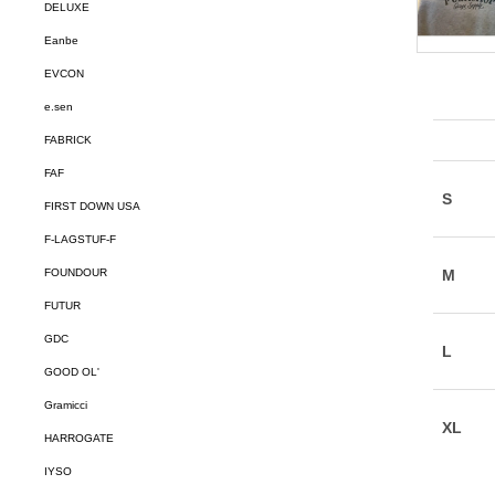
DELUXE
Eanbe
EVCON
e.sen
FABRICK
FAF
FIRST DOWN USA
F-LAGSTUF-F
FOUNDOUR
FUTUR
GDC
GOOD OL'
Gramicci
HARROGATE
IYSO