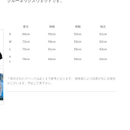
クルーネックスウェットです。
着丈
身幅
肩幅
袖丈
S
69cm
55cm
50cm
61cm
M
72cm
58cm
53cm
62cm
L
75cm
61cm
56cm
63cm
X
78cm
64cm
59cm
64cm
L
＊表示されたスペックはあくまで参考となります。 個体差により誤差が生じる場合
がございます。予めご了承下さい。