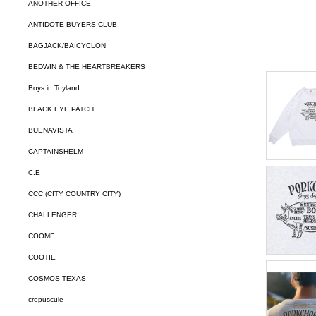
ANOTHER OFFICE
ANTIDOTE BUYERS CLUB
BAGJACK/BAICYCLON
BEDWIN & THE HEARTBREAKERS
Boys in Toyland
BLACK EYE PATCH
BUENAVISTA
CAPTAINSHELM
C.E
CCC (CITY COUNTRY CITY)
CHALLENGER
COOME
COOTIE
COSMOS TEXAS
crepuscule