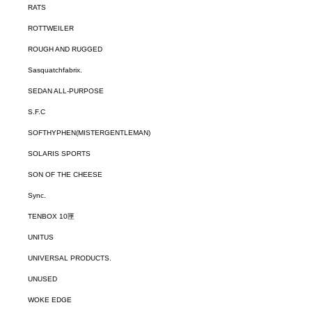
RATS
ROTTWEILER
ROUGH AND RUGGED
Sasquatchfabrix.
SEDAN ALL-PURPOSE
S.F.C
SOFTHYPHEN(MISTERGENTLEMAN)
SOLARIS SPORTS
SON OF THE CHEESE
Sync.
TENBOX 10匣
UNITUS
UNIVERSAL PRODUCTS.
UNUSED
WOKE EDGE