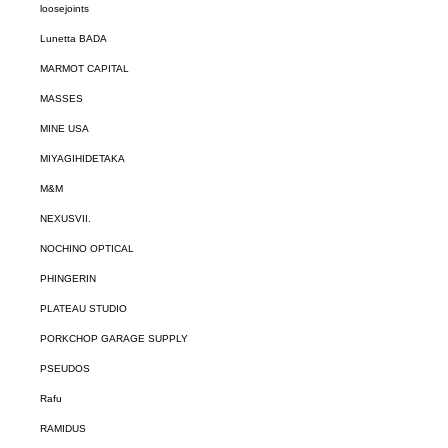
loosejoints
Lunetta BADA
MARMOT CAPITAL
MASSES
MINE USA
MIYAGIHIDETAKA
M&M
NEXUSVII.
NOCHINO OPTICAL
PHINGERIN
PLATEAU STUDIO
PORKCHOP GARAGE SUPPLY
PSEUDOS
Rafu
RAMIDUS