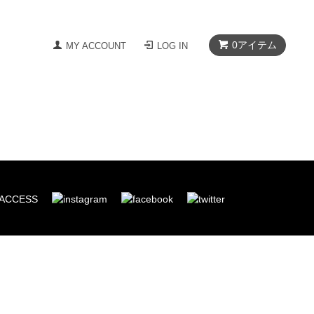
0
アイテム
MY ACCOUNT
LOG IN
ACCESS