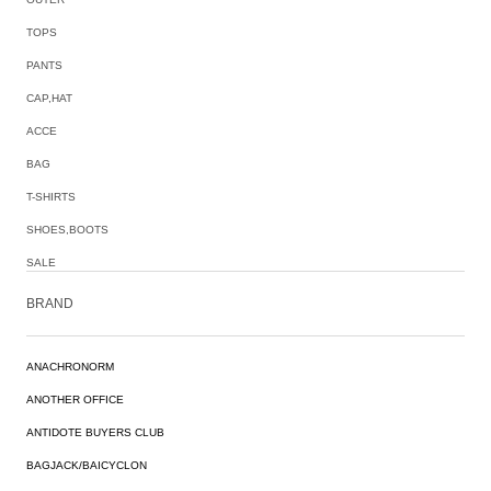
TOPS
PANTS
CAP,HAT
ACCE
BAG
T-SHIRTS
SHOES,BOOTS
SALE
BRAND
ANACHRONORM
ANOTHER OFFICE
ANTIDOTE BUYERS CLUB
BAGJACK/BAICYCLON