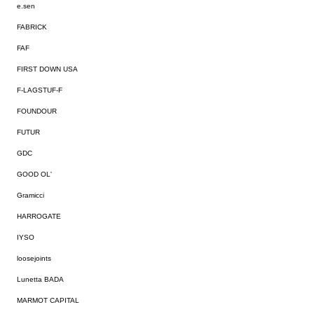
e.sen
FABRICK
FAF
FIRST DOWN USA
F-LAGSTUF-F
FOUNDOUR
FUTUR
GDC
GOOD OL'
Gramicci
HARROGATE
IYSO
loosejoints
Lunetta BADA
MARMOT CAPITAL