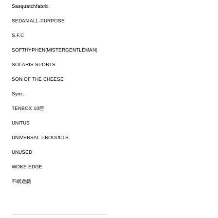
Sasquatchfabrix.
SEDAN ALL-PURPOSE
S.F.C
SOFTHYPHEN(MISTERGENTLEMAN)
SOLARIS SPORTS
SON OF THE CHEESE
Sync.
TENBOX 10匣
UNITUS
UNIVERSAL PRODUCTS.
UNUSED
WOKE EDGE
不眠遊戯