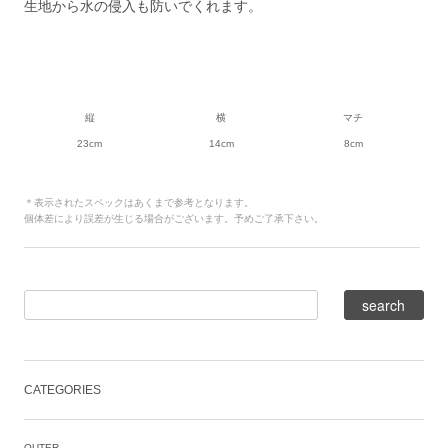
生地から水の侵入も防いでくれます。
縦
横
マチ
23cm
14cm
8cm
＊表示されたスペックはあくまで参考となります。
個体差により誤差が生じる場合がございます。予めご了承下さい。
CATEGORIES
OUTER