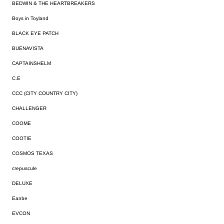
BEDWIN & THE HEARTBREAKERS
Boys in Toyland
BLACK EYE PATCH
BUENAVISTA
CAPTAINSHELM
C.E
CCC (CITY COUNTRY CITY)
CHALLENGER
COOME
COOTIE
COSMOS TEXAS
crepuscule
DELUXE
Eanbe
EVCON