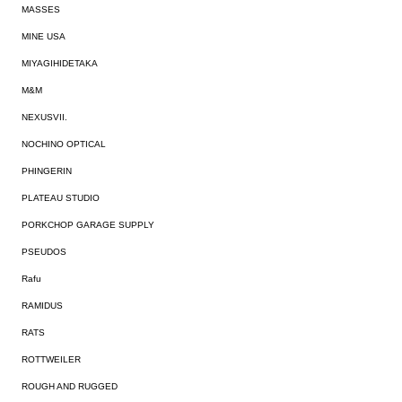
MASSES
MINE USA
MIYAGIHIDETAKA
M&M
NEXUSVII.
NOCHINO OPTICAL
PHINGERIN
PLATEAU STUDIO
PORKCHOP GARAGE SUPPLY
PSEUDOS
Rafu
RAMIDUS
RATS
ROTTWEILER
ROUGH AND RUGGED