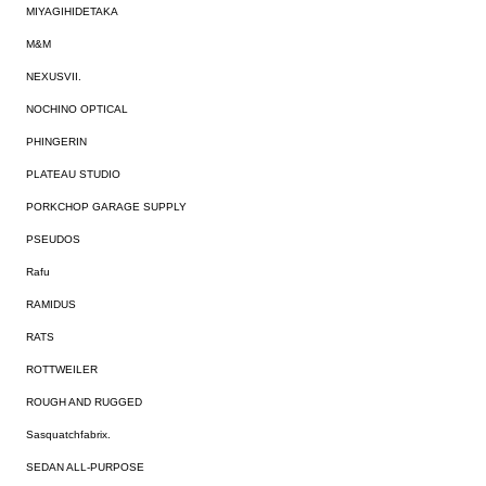
MIYAGIHIDETAKA
M&M
NEXUSVII.
NOCHINO OPTICAL
PHINGERIN
PLATEAU STUDIO
PORKCHOP GARAGE SUPPLY
PSEUDOS
Rafu
RAMIDUS
RATS
ROTTWEILER
ROUGH AND RUGGED
Sasquatchfabrix.
SEDAN ALL-PURPOSE