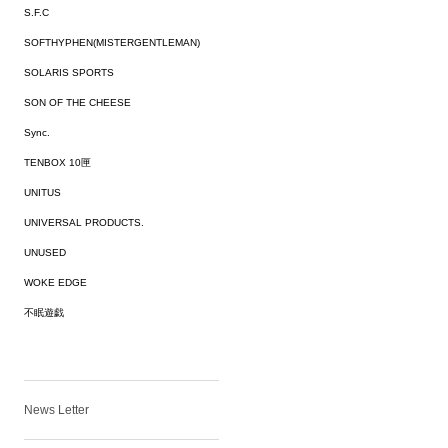
S.F.C
SOFTHYPHEN(MISTERGENTLEMAN)
SOLARIS SPORTS
SON OF THE CHEESE
Sync.
TENBOX 10匣
UNITUS
UNIVERSAL PRODUCTS.
UNUSED
WOKE EDGE
不眠遊戯
News Letter