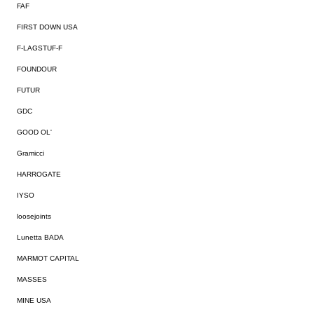
FAF
FIRST DOWN USA
F-LAGSTUF-F
FOUNDOUR
FUTUR
GDC
GOOD OL'
Gramicci
HARROGATE
IYSO
loosejoints
Lunetta BADA
MARMOT CAPITAL
MASSES
MINE USA