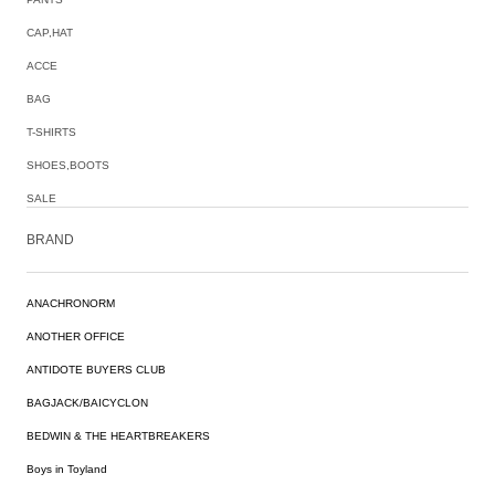
CAP,HAT
ACCE
BAG
T-SHIRTS
SHOES,BOOTS
SALE
BRAND
ANACHRONORM
ANOTHER OFFICE
ANTIDOTE BUYERS CLUB
BAGJACK/BAICYCLON
BEDWIN & THE HEARTBREAKERS
Boys in Toyland