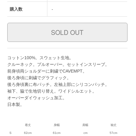
購入数
-
コットン100%。スウェット生地。
クルーネック。プルオーバー。セットインスリーブ。
前身頃両ショルダーに刺繍でCAVEMPT。
後ろ身頃に刺繍でグラフィック。
後ろ身頃裏に布パッチ。左袖上部にシリコンパッチ。
袖下、脇で生地切り替え。ワイドシルエット。
オーバーダイウォッシュ加工。
日本製。
着丈
身幅
肩幅
袖丈
S
62cm
61cm
cm
57cm