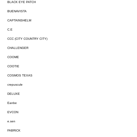
BLACK EYE PATCH
BUENAVISTA
CAPTAINSHELM
C.E
CCC (CITY COUNTRY CITY)
CHALLENGER
COOME
COOTIE
COSMOS TEXAS
crepuscule
DELUXE
Eanbe
EVCON
e.sen
FABRICK