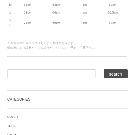
M
65cm
63cm
cm
59cm
L
68cm
66cm
cm
60.5cm
X
71cm
69cm
cm
62cm
L
＊表示されたスペックはあくまで参考となります。
個体差により誤差が生じる場合がございます。予めご了承下さい。
CATEGORIES
OUTER
TOPS
PANTS