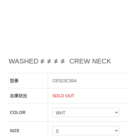
WASHED ≢≢≢≢ CREW NECK
型番
CES23CS04
在庫状況
SOLD OUT
COLOR
SIZE