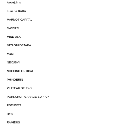
loosejoints
Lunetta BADA
MARMOT CAPITAL
MASSES
MINE USA
MIYAGIHIDETAKA
M&M
NEXUSVII.
NOCHINO OPTICAL
PHINGERIN
PLATEAU STUDIO
PORKCHOP GARAGE SUPPLY
PSEUDOS
Rafu
RAMIDUS