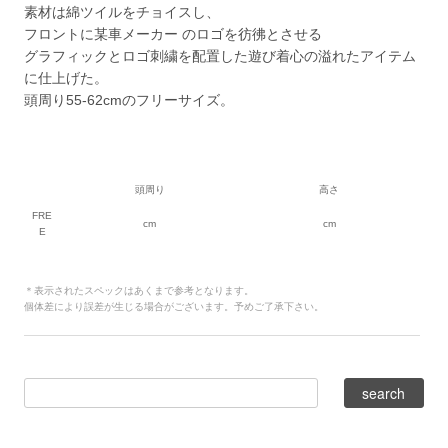
素材は綿ツイルをチョイスし、
フロントに某車メーカー のロゴを彷彿とさせる
グラフィックとロゴ刺繍を配置した遊び着心の溢れたアイテム
に仕上げた。
頭周り55-62cmのフリーサイズ。
頭周り
高さ
FRE
cm
cm
E
＊表示されたスペックはあくまで参考となります。
個体差により誤差が生じる場合がございます。予めご了承下さい。