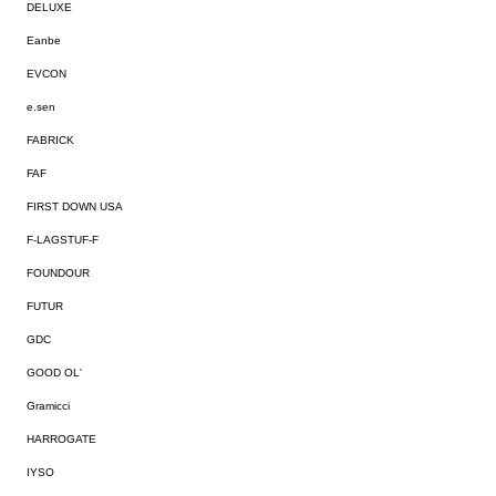
DELUXE
Eanbe
EVCON
e.sen
FABRICK
FAF
FIRST DOWN USA
F-LAGSTUF-F
FOUNDOUR
FUTUR
GDC
GOOD OL'
Gramicci
HARROGATE
IYSO