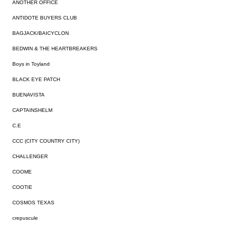
ANOTHER OFFICE
ANTIDOTE BUYERS CLUB
BAGJACK/BAICYCLON
BEDWIN & THE HEARTBREAKERS
Boys in Toyland
BLACK EYE PATCH
BUENAVISTA
CAPTAINSHELM
C.E
CCC (CITY COUNTRY CITY)
CHALLENGER
COOME
COOTIE
COSMOS TEXAS
crepuscule