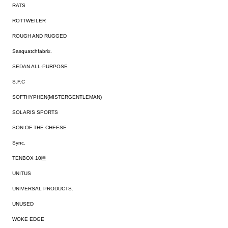
RATS
ROTTWEILER
ROUGH AND RUGGED
Sasquatchfabrix.
SEDAN ALL-PURPOSE
S.F.C
SOFTHYPHEN(MISTERGENTLEMAN)
SOLARIS SPORTS
SON OF THE CHEESE
Sync.
TENBOX 10匣
UNITUS
UNIVERSAL PRODUCTS.
UNUSED
WOKE EDGE