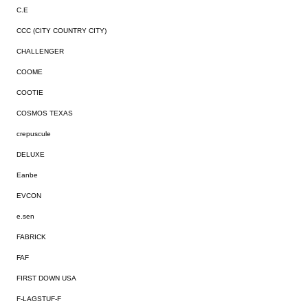
C.E
CCC (CITY COUNTRY CITY)
CHALLENGER
COOME
COOTIE
COSMOS TEXAS
crepuscule
DELUXE
Eanbe
EVCON
e.sen
FABRICK
FAF
FIRST DOWN USA
F-LAGSTUF-F