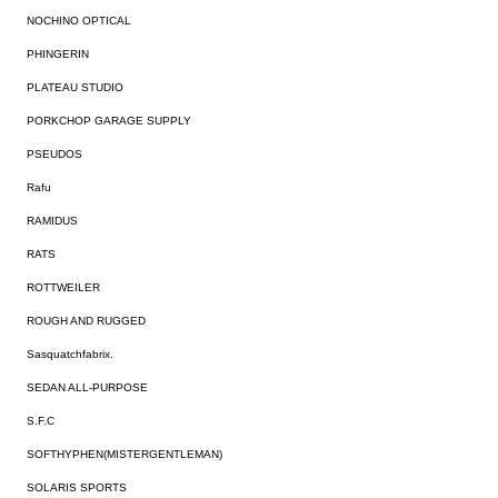
NOCHINO OPTICAL
PHINGERIN
PLATEAU STUDIO
PORKCHOP GARAGE SUPPLY
PSEUDOS
Rafu
RAMIDUS
RATS
ROTTWEILER
ROUGH AND RUGGED
Sasquatchfabrix.
SEDAN ALL-PURPOSE
S.F.C
SOFTHYPHEN(MISTERGENTLEMAN)
SOLARIS SPORTS