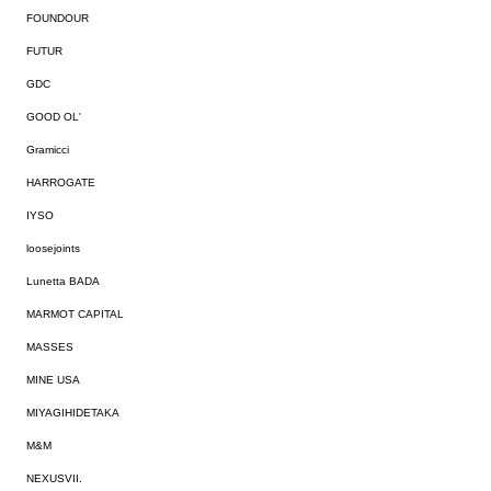
FOUNDOUR
FUTUR
GDC
GOOD OL'
Gramicci
HARROGATE
IYSO
loosejoints
Lunetta BADA
MARMOT CAPITAL
MASSES
MINE USA
MIYAGIHIDETAKA
M&M
NEXUSVII.