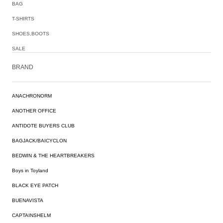
BAG
T-SHIRTS
SHOES,BOOTS
SALE
BRAND
ANACHRONORM
ANOTHER OFFICE
ANTIDOTE BUYERS CLUB
BAGJACK/BAICYCLON
BEDWIN & THE HEARTBREAKERS
Boys in Toyland
BLACK EYE PATCH
BUENAVISTA
CAPTAINSHELM