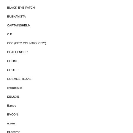
BLACK EYE PATCH
BUENAVISTA
CAPTAINSHELM
C.E
CCC (CITY COUNTRY CITY)
CHALLENGER
COOME
COOTIE
COSMOS TEXAS
crepuscule
DELUXE
Eanbe
EVCON
e.sen
FABRICK