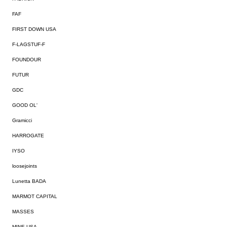
FAF
FIRST DOWN USA
F-LAGSTUF-F
FOUNDOUR
FUTUR
GDC
GOOD OL'
Gramicci
HARROGATE
IYSO
loosejoints
Lunetta BADA
MARMOT CAPITAL
MASSES
MINE USA