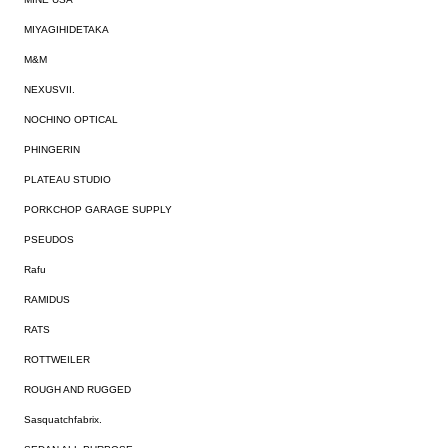
MIYAGIHIDETAKA
M&M
NEXUSVII.
NOCHINO OPTICAL
PHINGERIN
PLATEAU STUDIO
PORKCHOP GARAGE SUPPLY
PSEUDOS
Rafu
RAMIDUS
RATS
ROTTWEILER
ROUGH AND RUGGED
Sasquatchfabrix.