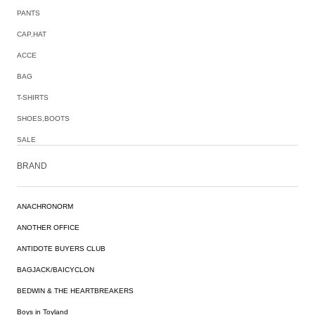
PANTS
CAP,HAT
ACCE
BAG
T-SHIRTS
SHOES,BOOTS
SALE
BRAND
ANACHRONORM
ANOTHER OFFICE
ANTIDOTE BUYERS CLUB
BAGJACK/BAICYCLON
BEDWIN & THE HEARTBREAKERS
Boys in Toyland