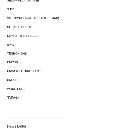
SEDAN ALL-PURPOSE
S.F.C
SOFTHYPHEN(MISTERGENTLEMAN)
SOLARIS SPORTS
SON OF THE CHEESE
Sync.
TENBOX 10匣
UNITUS
UNIVERSAL PRODUCTS.
UNUSED
WOKE EDGE
不眠遊戯
News Letter