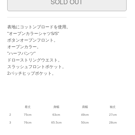
表地にコットンブロードを使用。
"オープンカラーシャツS/S"
ボタンオープンフロント。
オープンカラー。
"ハーフパンツ"
ドローストリングウエスト。
スラッシュフロントポケット。
2パッチヒップポケット。
着丈
身幅
肩幅
袖丈
2
75cm
63cm
49cm
27cm
3
76cm
65.5cm
50cm
28cm