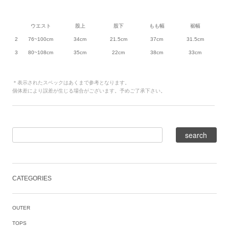
ウエスト
股上
股下
もも幅
裾幅
2
76~100cm
34cm
21.5cm
37cm
31.5cm
3
80~108cm
35cm
22cm
38cm
33cm
＊表示されたスペックはあくまで参考となります。
個体差により誤差が生じる場合がございます。予めご了承下さい。
CATEGORIES
OUTER
TOPS