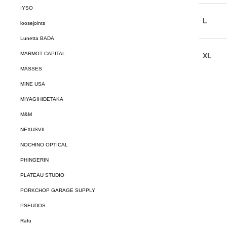
IYSO
loosejoints
Lunetta BADA
MARMOT CAPITAL
MASSES
MINE USA
MIYAGIHIDETAKA
M&M
NEXUSVII.
NOCHINO OPTICAL
PHINGERIN
PLATEAU STUDIO
PORKCHOP GARAGE SUPPLY
PSEUDOS
Rafu