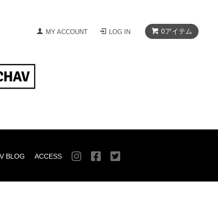
0
アイテム
MY ACCOUNT
LOG IN
V BLOG
ACCESS