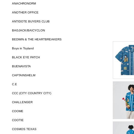
ANACHRONORM
ANOTHER OFFICE
ANTIDOTE BUYERS CLUB
BAGJACK/BAICYCLON
BEDWIN & THE HEARTBREAKERS
Boys in Toyland
BLACK EYE PATCH
BUENAVISTA
CAPTAINSHELM
C.E
CCC (CITY COUNTRY CITY)
CHALLENGER
COOME
COOTIE
COSMOS TEXAS