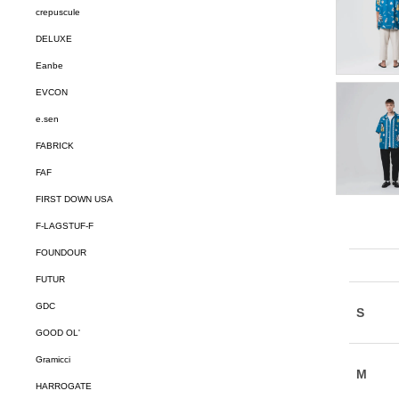
crepuscule
DELUXE
Eanbe
EVCON
e.sen
FABRICK
FAF
FIRST DOWN USA
F-LAGSTUF-F
FOUNDOUR
FUTUR
GDC
GOOD OL'
Gramicci
HARROGATE