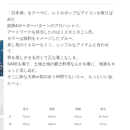
「日本酒」をテーマに、レトロポップなアイコンを散りば
めた
総柄&ボーダーパターンのアロハシャツ。
アートワークを担当したのはミズタニタニシ氏。
カラーは徳利をイメージしたブルー。
差し色のイエローもミソ。シンプルなアイテムと合わせ
て、
和を感じさせる渋くて乙な着こなしを。
SAKEを着て、土地土地の郷土料理なんかを肴に、地酒をキ
ュッと流し込む。
そこに粋な大将or気の合う仲間でもいりゃ、もっといいあ
んべぇ。
着丈
身幅
肩幅
袖丈
S
72cm
64cm
52cm
26.5cm
M
75cm
66cm
54cm
27cm