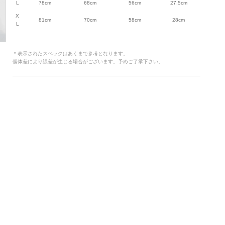
L
78cm
68cm
56cm
27.5cm
X
81cm
70cm
58cm
28cm
L
＊表示されたスペックはあくまで参考となります。
個体差により誤差が生じる場合がございます。予めご了承下さい。