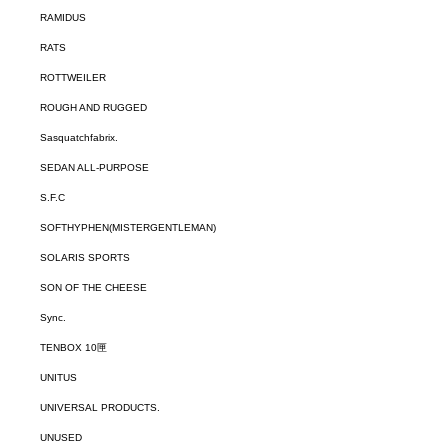
RAMIDUS
RATS
ROTTWEILER
ROUGH AND RUGGED
Sasquatchfabrix.
SEDAN ALL-PURPOSE
S.F.C
SOFTHYPHEN(MISTERGENTLEMAN)
SOLARIS SPORTS
SON OF THE CHEESE
Sync.
TENBOX 10匣
UNITUS
UNIVERSAL PRODUCTS.
UNUSED