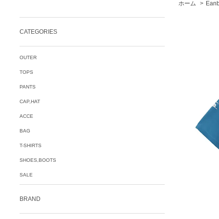
ホーム
>
Ean
CATEGORIES
OUTER
TOPS
PANTS
CAP,HAT
ACCE
BAG
T-SHIRTS
SHOES,BOOTS
SALE
BRAND