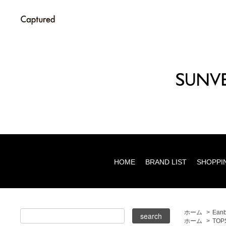
HOME
BRAND LIST
SHOPPI
ホーム
>
Ean
ホーム
>
TOP