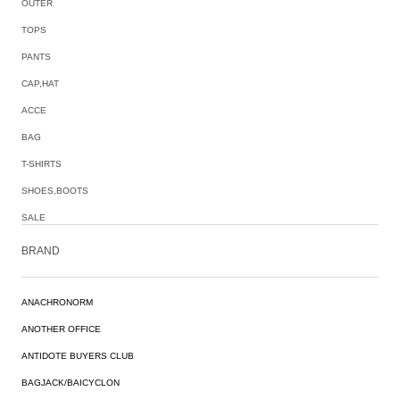
OUTER
TOPS
PANTS
CAP,HAT
ACCE
BAG
T-SHIRTS
SHOES,BOOTS
SALE
BRAND
ANACHRONORM
ANOTHER OFFICE
ANTIDOTE BUYERS CLUB
BAGJACK/BAICYCLON