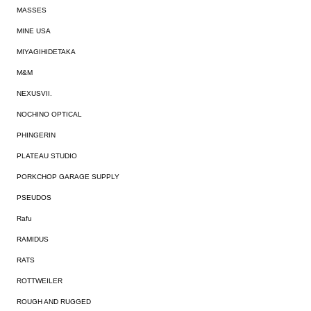
MASSES
MINE USA
MIYAGIHIDETAKA
M&M
NEXUSVII.
NOCHINO OPTICAL
PHINGERIN
PLATEAU STUDIO
PORKCHOP GARAGE SUPPLY
PSEUDOS
Rafu
RAMIDUS
RATS
ROTTWEILER
ROUGH AND RUGGED