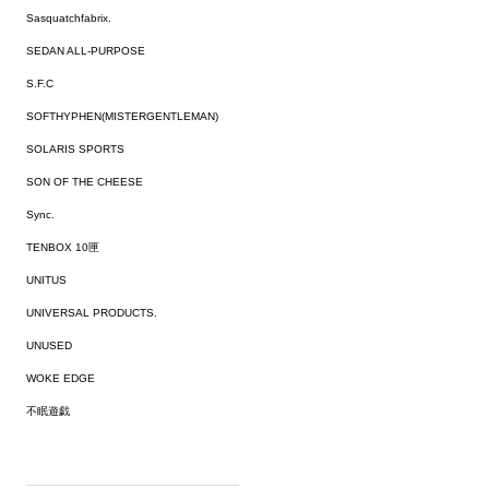
Sasquatchfabrix.
SEDAN ALL-PURPOSE
S.F.C
SOFTHYPHEN(MISTERGENTLEMAN)
SOLARIS SPORTS
SON OF THE CHEESE
Sync.
TENBOX 10匣
UNITUS
UNIVERSAL PRODUCTS.
UNUSED
WOKE EDGE
不眠遊戯