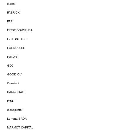
e.sen
FABRICK
FAF
FIRST DOWN USA
F-LAGSTUF-F
FOUNDOUR
FUTUR
GDC
GOOD OL'
Gramicci
HARROGATE
IYSO
loosejoints
Lunetta BADA
MARMOT CAPITAL