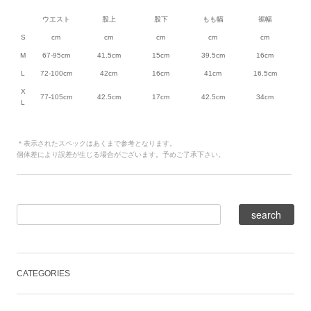
ウエスト
股上
股下
もも幅
裾幅
S
cm
cm
cm
cm
cm
M
67-95cm
41.5cm
15cm
39.5cm
16cm
L
72-100cm
42cm
16cm
41cm
16.5cm
X
77-105cm
42.5cm
17cm
42.5cm
34cm
L
＊表示されたスペックはあくまで参考となります。
個体差により誤差が生じる場合がございます。予めご了承下さい。
CATEGORIES