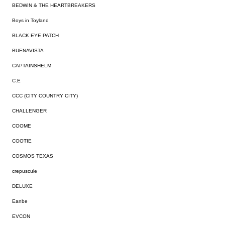
BEDWIN & THE HEARTBREAKERS
Boys in Toyland
BLACK EYE PATCH
BUENAVISTA
CAPTAINSHELM
C.E
CCC (CITY COUNTRY CITY)
CHALLENGER
COOME
COOTIE
COSMOS TEXAS
crepuscule
DELUXE
Eanbe
EVCON