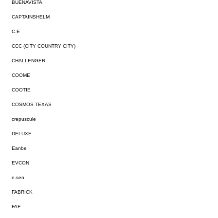
BUENAVISTA
CAPTAINSHELM
C.E
CCC (CITY COUNTRY CITY)
CHALLENGER
COOME
COOTIE
COSMOS TEXAS
crepuscule
DELUXE
Eanbe
EVCON
e.sen
FABRICK
FAF