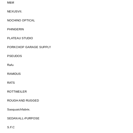
M&M
NEXUSVII.
NOCHINO OPTICAL
PHINGERIN
PLATEAU STUDIO
PORKCHOP GARAGE SUPPLY
PSEUDOS
Rafu
RAMIDUS
RATS
ROTTWEILER
ROUGH AND RUGGED
Sasquatchfabrix.
SEDAN ALL-PURPOSE
S.F.C