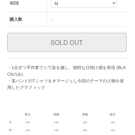
SIZE
購入数
-
・1点ずつ手作業でシワ染を施し、独特な日焼け感を表現 (BLA
CKのみ)
・某バンドのTシャツをオマージュし今回のテーマの人物を使
用したグラフィック
着丈
身幅
肩幅
袖丈
S
cm
cm
cm
cm
M
cm
cm
cm
cm