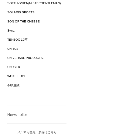
SOFTHYPHEN(MISTERGENTLEMAN)
SOLARIS SPORTS
SON OF THE CHEESE
Sync.
TENBOX 10匣
UNITUS
UNIVERSAL PRODUCTS.
UNUSED
WOKE EDGE
不眠遊戯
News Letter
メルマガ登録・解除はこちら