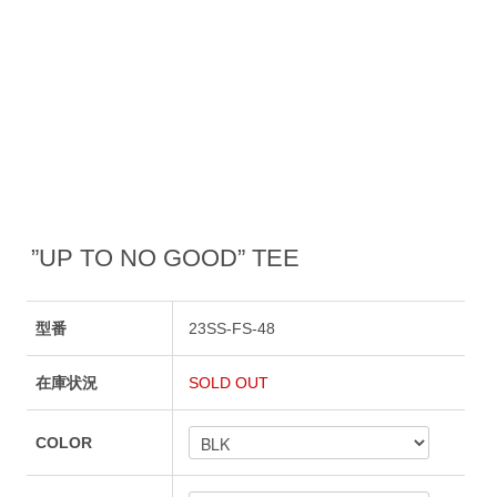
”UP TO NO GOOD” TEE
型番
23SS-FS-48
在庫状況
SOLD OUT
COLOR