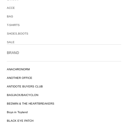
ACCE
BAG
T-SHIRTS
SHOES,BOOTS
SALE
BRAND
ANACHRONORM
ANOTHER OFFICE
ANTIDOTE BUYERS CLUB
BAGJACK/BAICYCLON
BEDWIN & THE HEARTBREAKERS
Boys in Toyland
BLACK EYE PATCH