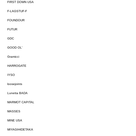
FIRST DOWN USA
F-LAGSTUF-F
FOUNDOUR
FUTUR
GDC
GOOD OL'
Gramicci
HARROGATE
IYSO
loosejoints
Lunetta BADA
MARMOT CAPITAL
MASSES
MINE USA
MIYAGIHIDETAKA