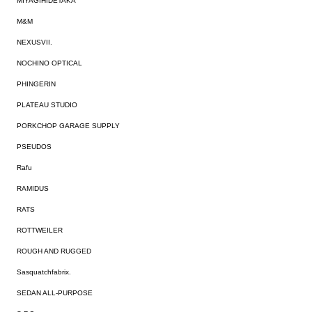
MIYAGIHIDETAKA
M&M
NEXUSVII.
NOCHINO OPTICAL
PHINGERIN
PLATEAU STUDIO
PORKCHOP GARAGE SUPPLY
PSEUDOS
Rafu
RAMIDUS
RATS
ROTTWEILER
ROUGH AND RUGGED
Sasquatchfabrix.
SEDAN ALL-PURPOSE