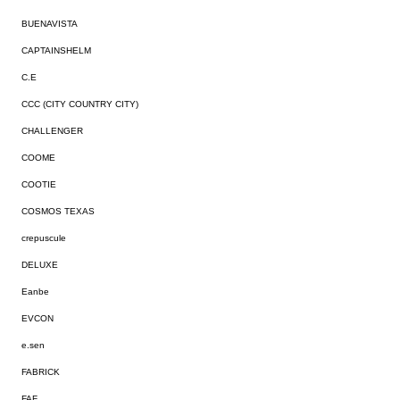
BUENAVISTA
CAPTAINSHELM
C.E
CCC (CITY COUNTRY CITY)
CHALLENGER
COOME
COOTIE
COSMOS TEXAS
crepuscule
DELUXE
Eanbe
EVCON
e.sen
FABRICK
FAF