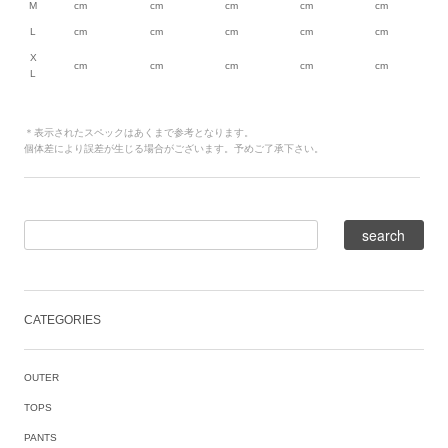
M
cm
cm
cm
cm
cm
L
cm
cm
cm
cm
cm
X
cm
cm
cm
cm
cm
L
＊表示されたスペックはあくまで参考となります。
個体差により誤差が生じる場合がございます。予めご了承下さい。
CATEGORIES
OUTER
TOPS
PANTS