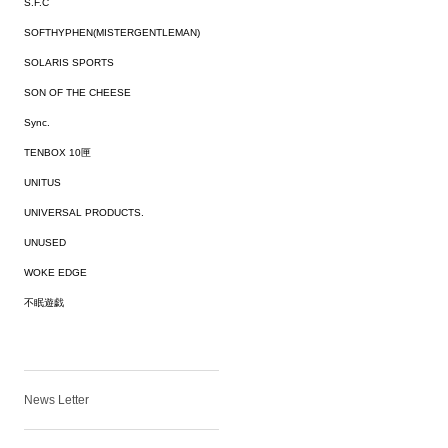
S.F.C
SOFTHYPHEN(MISTERGENTLEMAN)
SOLARIS SPORTS
SON OF THE CHEESE
Sync.
TENBOX 10匣
UNITUS
UNIVERSAL PRODUCTS.
UNUSED
WOKE EDGE
不眠遊戯
News Letter