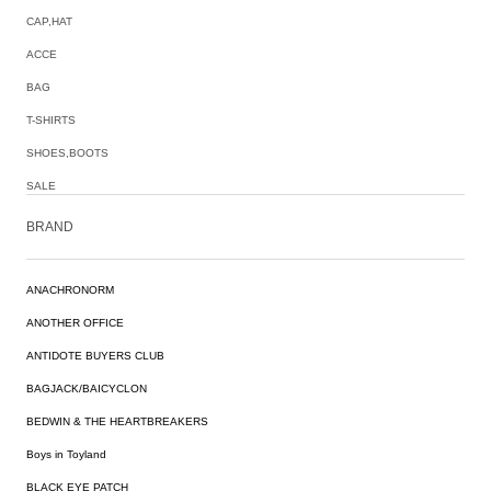
CAP,HAT
ACCE
BAG
T-SHIRTS
SHOES,BOOTS
SALE
BRAND
ANACHRONORM
ANOTHER OFFICE
ANTIDOTE BUYERS CLUB
BAGJACK/BAICYCLON
BEDWIN & THE HEARTBREAKERS
Boys in Toyland
BLACK EYE PATCH