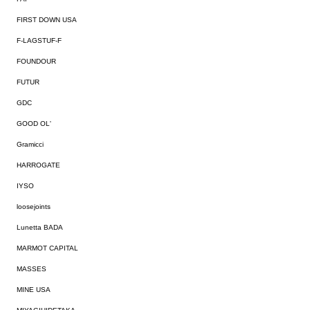
FIRST DOWN USA
F-LAGSTUF-F
FOUNDOUR
FUTUR
GDC
GOOD OL'
Gramicci
HARROGATE
IYSO
loosejoints
Lunetta BADA
MARMOT CAPITAL
MASSES
MINE USA