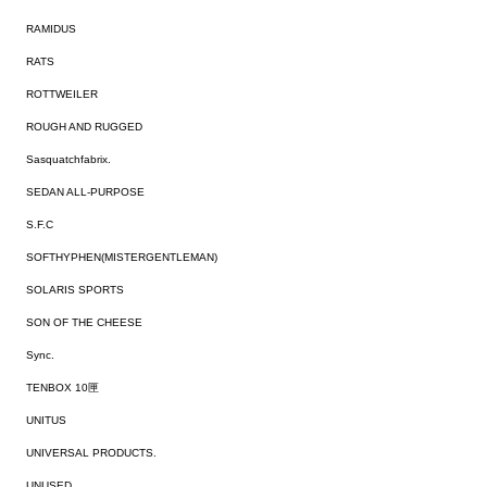
RAMIDUS
RATS
ROTTWEILER
ROUGH AND RUGGED
Sasquatchfabrix.
SEDAN ALL-PURPOSE
S.F.C
SOFTHYPHEN(MISTERGENTLEMAN)
SOLARIS SPORTS
SON OF THE CHEESE
Sync.
TENBOX 10匣
UNITUS
UNIVERSAL PRODUCTS.
UNUSED