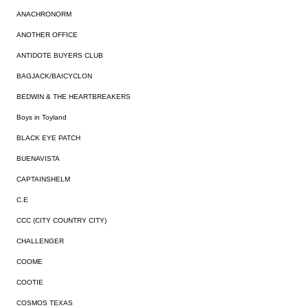
ANACHRONORM
ANOTHER OFFICE
ANTIDOTE BUYERS CLUB
BAGJACK/BAICYCLON
BEDWIN & THE HEARTBREAKERS
Boys in Toyland
BLACK EYE PATCH
BUENAVISTA
CAPTAINSHELM
C.E
CCC (CITY COUNTRY CITY)
CHALLENGER
COOME
COOTIE
COSMOS TEXAS