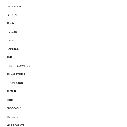
crepuscule
DELUXE
Eanbe
EVCON
e.sen
FABRICK
FAF
FIRST DOWN USA
F-LAGSTUF-F
FOUNDOUR
FUTUR
GDC
GOOD OL'
Gramicci
HARROGATE