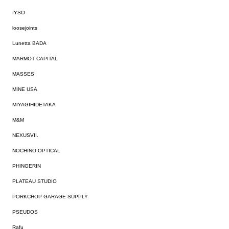
IYSO
loosejoints
Lunetta BADA
MARMOT CAPITAL
MASSES
MINE USA
MIYAGIHIDETAKA
M&M
NEXUSVII.
NOCHINO OPTICAL
PHINGERIN
PLATEAU STUDIO
PORKCHOP GARAGE SUPPLY
PSEUDOS
Rafu