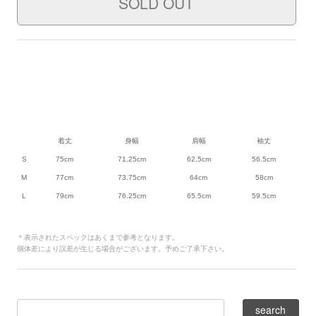
着丈
身幅
肩幅
袖丈
S
75cm
71.25cm
62.5cm
56.5cm
M
77cm
73.75cm
64cm
58cm
L
79cm
76.25cm
65.5cm
59.5cm
＊表示されたスペックはあくまで参考となります。
個体差により誤差が生じる場合がございます。予めご了承下さい。