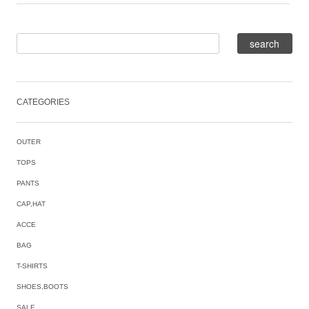
CATEGORIES
OUTER
TOPS
PANTS
CAP,HAT
ACCE
BAG
T-SHIRTS
SHOES,BOOTS
SALE