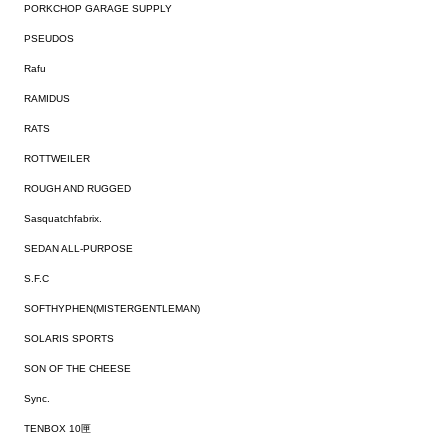
PORKCHOP GARAGE SUPPLY
PSEUDOS
Rafu
RAMIDUS
RATS
ROTTWEILER
ROUGH AND RUGGED
Sasquatchfabrix.
SEDAN ALL-PURPOSE
S.F.C
SOFTHYPHEN(MISTERGENTLEMAN)
SOLARIS SPORTS
SON OF THE CHEESE
Sync.
TENBOX 10匣