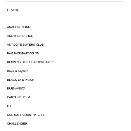
BRAND
ANACHRONORM
ANOTHER OFFICE
ANTIDOTE BUYERS CLUB
BAGJACK/BAICYCLON
BEDWIN & THE HEARTBREAKERS
Boys in Toyland
BLACK EYE PATCH
BUENAVISTA
CAPTAINSHELM
C.E
CCC (CITY COUNTRY CITY)
CHALLENGER