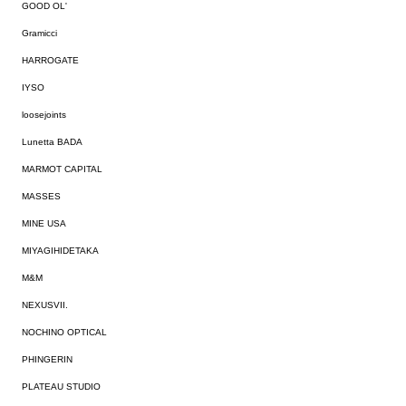
GOOD OL'
Gramicci
HARROGATE
IYSO
loosejoints
Lunetta BADA
MARMOT CAPITAL
MASSES
MINE USA
MIYAGIHIDETAKA
M&M
NEXUSVII.
NOCHINO OPTICAL
PHINGERIN
PLATEAU STUDIO