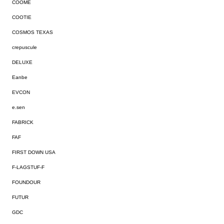
COOME
COOTIE
COSMOS TEXAS
crepuscule
DELUXE
Eanbe
EVCON
e.sen
FABRICK
FAF
FIRST DOWN USA
F-LAGSTUF-F
FOUNDOUR
FUTUR
GDC