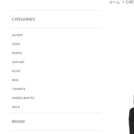
ホーム
>
CAP
CATEGORIES
OUTER
TOPS
PANTS
CAP,HAT
ACCE
BAG
T-SHIRTS
SHOES,BOOTS
SALE
BRAND