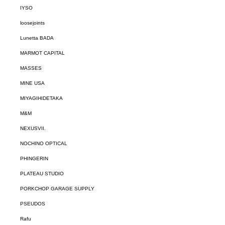
IYSO
loosejoints
Lunetta BADA
MARMOT CAPITAL
MASSES
MINE USA
MIYAGIHIDETAKA
M&M
NEXUSVII.
NOCHINO OPTICAL
PHINGERIN
PLATEAU STUDIO
PORKCHOP GARAGE SUPPLY
PSEUDOS
Rafu