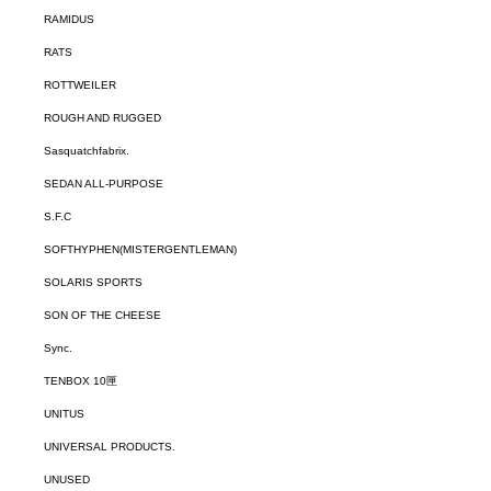
RAMIDUS
RATS
ROTTWEILER
ROUGH AND RUGGED
Sasquatchfabrix.
SEDAN ALL-PURPOSE
S.F.C
SOFTHYPHEN(MISTERGENTLEMAN)
SOLARIS SPORTS
SON OF THE CHEESE
Sync.
TENBOX 10匣
UNITUS
UNIVERSAL PRODUCTS.
UNUSED