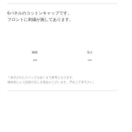
6パネルのコットンキャップです。
フロントに刺繍が施してあります。
横幅
深さ
cm
cm
＊表示されたスペックはあくまで参考となります。
個体差により誤差が生じる場合がございます。予めご了承下さい。