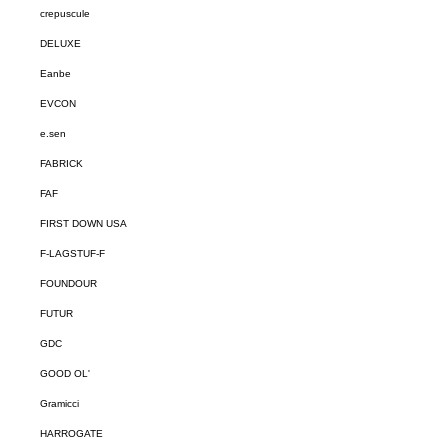
crepuscule
DELUXE
Eanbe
EVCON
e.sen
FABRICK
FAF
FIRST DOWN USA
F-LAGSTUF-F
FOUNDOUR
FUTUR
GDC
GOOD OL'
Gramicci
HARROGATE