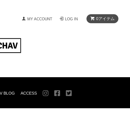
0
アイテム
MY ACCOUNT
LOG IN
V BLOG
ACCESS