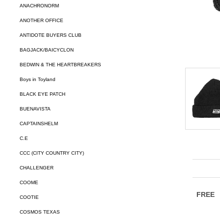
ANACHRONORM
ANOTHER OFFICE
ANTIDOTE BUYERS CLUB
BAGJACK/BAICYCLON
BEDWIN & THE HEARTBREAKERS
Boys in Toyland
BLACK EYE PATCH
BUENAVISTA
CAPTAINSHELM
C.E
CCC (CITY COUNTRY CITY)
CHALLENGER
COOME
COOTIE
COSMOS TEXAS