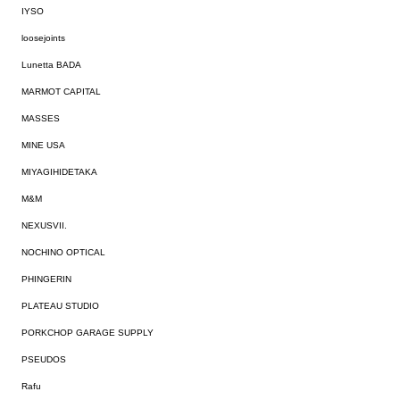
IYSO
loosejoints
Lunetta BADA
MARMOT CAPITAL
MASSES
MINE USA
MIYAGIHIDETAKA
M&M
NEXUSVII.
NOCHINO OPTICAL
PHINGERIN
PLATEAU STUDIO
PORKCHOP GARAGE SUPPLY
PSEUDOS
Rafu