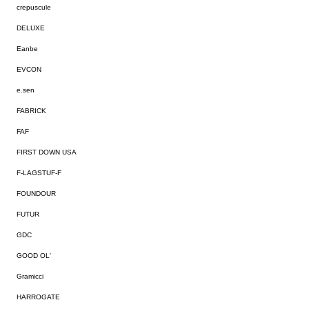
crepuscule
DELUXE
Eanbe
EVCON
e.sen
FABRICK
FAF
FIRST DOWN USA
F-LAGSTUF-F
FOUNDOUR
FUTUR
GDC
GOOD OL'
Gramicci
HARROGATE