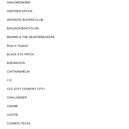
ANACHRONORM
ANOTHER OFFICE
ANTIDOTE BUYERS CLUB
BAGJACK/BAICYCLON
BEDWIN & THE HEARTBREAKERS
Boys in Toyland
BLACK EYE PATCH
BUENAVISTA
CAPTAINSHELM
C.E
CCC (CITY COUNTRY CITY)
CHALLENGER
COOME
COOTIE
COSMOS TEXAS