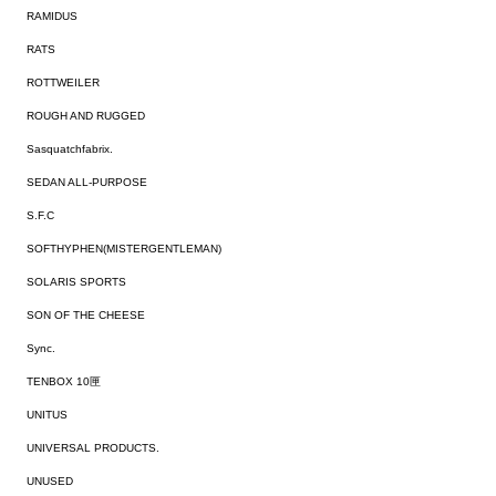
RAMIDUS
RATS
ROTTWEILER
ROUGH AND RUGGED
Sasquatchfabrix.
SEDAN ALL-PURPOSE
S.F.C
SOFTHYPHEN(MISTERGENTLEMAN)
SOLARIS SPORTS
SON OF THE CHEESE
Sync.
TENBOX 10匣
UNITUS
UNIVERSAL PRODUCTS.
UNUSED