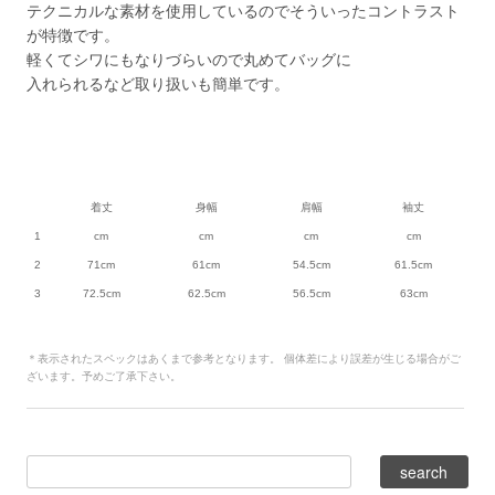
テクニカルな素材を使用しているのでそういったコントラスト
が特徴です。
軽くてシワにもなりづらいので丸めてバッグに
入れられるなど取り扱いも簡単です。
着丈
身幅
肩幅
袖丈
1
cm
cm
cm
cm
2
71cm
61cm
54.5cm
61.5cm
3
72.5cm
62.5cm
56.5cm
63cm
＊表示されたスペックはあくまで参考となります。 個体差により誤差が生じる場合がご
ざいます。予めご了承下さい。