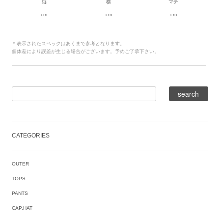
縦
横
マチ
cm
cm
cm
＊表示されたスペックはあくまで参考となります。
個体差により誤差が生じる場合がございます。予めご了承下さい。
CATEGORIES
OUTER
TOPS
PANTS
CAP,HAT