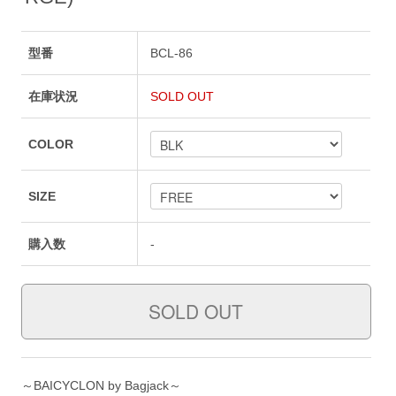
型番
BCL-86
在庫状況
SOLD OUT
COLOR
SIZE
購入数
-
～BAICYCLON by Bagjack～