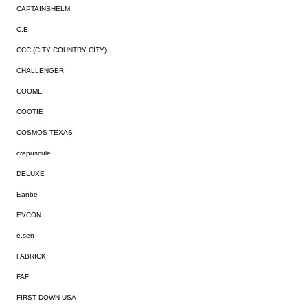
CAPTAINSHELM
C.E
CCC (CITY COUNTRY CITY)
CHALLENGER
COOME
COOTIE
COSMOS TEXAS
crepuscule
DELUXE
Eanbe
EVCON
e.sen
FABRICK
FAF
FIRST DOWN USA