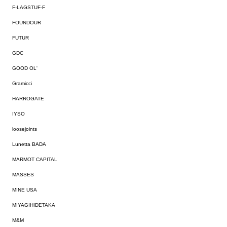
F-LAGSTUF-F
FOUNDOUR
FUTUR
GDC
GOOD OL'
Gramicci
HARROGATE
IYSO
loosejoints
Lunetta BADA
MARMOT CAPITAL
MASSES
MINE USA
MIYAGIHIDETAKA
M&M