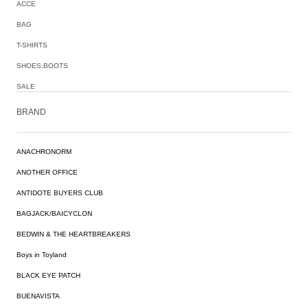
ACCE
BAG
T-SHIRTS
SHOES,BOOTS
SALE
BRAND
ANACHRONORM
ANOTHER OFFICE
ANTIDOTE BUYERS CLUB
BAGJACK/BAICYCLON
BEDWIN & THE HEARTBREAKERS
Boys in Toyland
BLACK EYE PATCH
BUENAVISTA