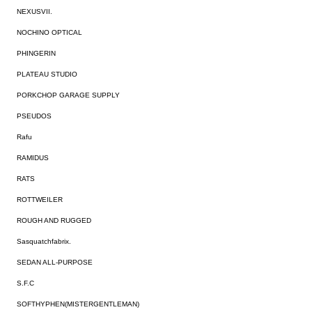
NEXUSVII.
NOCHINO OPTICAL
PHINGERIN
PLATEAU STUDIO
PORKCHOP GARAGE SUPPLY
PSEUDOS
Rafu
RAMIDUS
RATS
ROTTWEILER
ROUGH AND RUGGED
Sasquatchfabrix.
SEDAN ALL-PURPOSE
S.F.C
SOFTHYPHEN(MISTERGENTLEMAN)