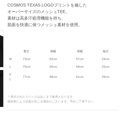
COSMOS TEXAS LOGOプリントを施した
オーバーサイズのメッシュTEE。
素材は高多汗処理機能を持ち、
肌面を快適に保つメッシュ素材を使用。
着丈
身幅
肩幅
袖丈
M
73cm
62cm
57cm
24cm
L
75cm
65cm
59cm
25cm
X
77cm
68cm
61cm
26cm
L
＊表示されたスペックはあくまで参考となります。
個体差により誤差が生じる場合がございます。予めご了承下さい。