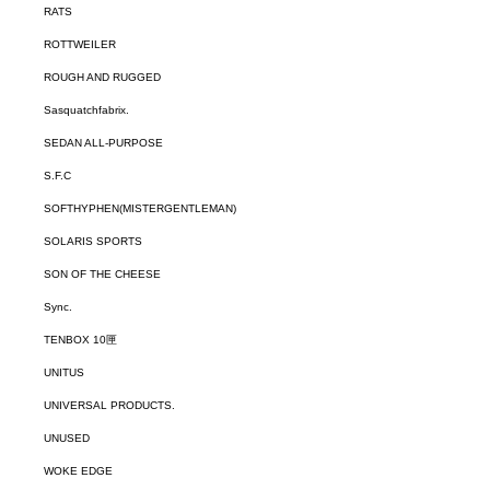
RATS
ROTTWEILER
ROUGH AND RUGGED
Sasquatchfabrix.
SEDAN ALL-PURPOSE
S.F.C
SOFTHYPHEN(MISTERGENTLEMAN)
SOLARIS SPORTS
SON OF THE CHEESE
Sync.
TENBOX 10匣
UNITUS
UNIVERSAL PRODUCTS.
UNUSED
WOKE EDGE