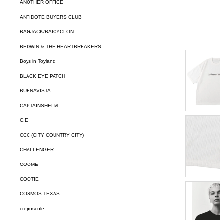
ANOTHER OFFICE
ANTIDOTE BUYERS CLUB
BAGJACK/BAICYCLON
BEDWIN & THE HEARTBREAKERS
Boys in Toyland
BLACK EYE PATCH
BUENAVISTA
CAPTAINSHELM
C.E
CCC (CITY COUNTRY CITY)
CHALLENGER
COOME
COOTIE
COSMOS TEXAS
crepuscule