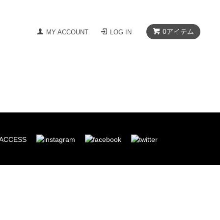
0
アイテム
MY ACCOUNT
LOG IN
ACCESS