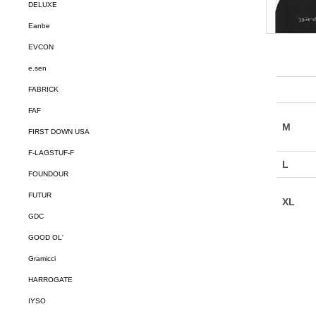
DELUXE
Eanbe
EVCON
e.sen
FABRICK
FAF
FIRST DOWN USA
F-LAGSTUF-F
FOUNDOUR
FUTUR
GDC
GOOD OL'
Gramicci
HARROGATE
IYSO