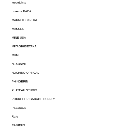
loosejoints
Lunetta BADA
MARMOT CAPITAL
MASSES
MINE USA
MIYAGIHIDETAKA
M&M
NEXUSVII.
NOCHINO OPTICAL
PHINGERIN
PLATEAU STUDIO
PORKCHOP GARAGE SUPPLY
PSEUDOS
Rafu
RAMIDUS