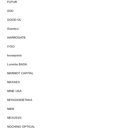
FUTUR
GDC
GOOD OL'
Gramicci
HARROGATE
IYSO
loosejoints
Lunetta BADA
MARMOT CAPITAL
MASSES
MINE USA
MIYAGIHIDETAKA
M&M
NEXUSVII.
NOCHINO OPTICAL