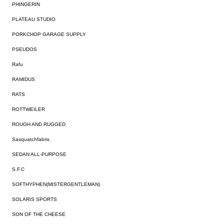
PHINGERIN
PLATEAU STUDIO
PORKCHOP GARAGE SUPPLY
PSEUDOS
Rafu
RAMIDUS
RATS
ROTTWEILER
ROUGH AND RUGGED
Sasquatchfabrix.
SEDAN ALL-PURPOSE
S.F.C
SOFTHYPHEN(MISTERGENTLEMAN)
SOLARIS SPORTS
SON OF THE CHEESE