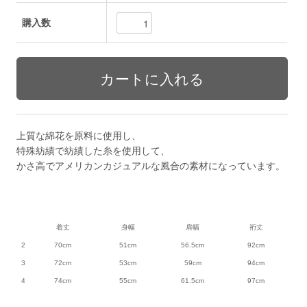
購入数
上質な綿花を原料に使用し、
特殊紡績で紡績した糸を使用して、
かさ高でアメリカンカジュアルな風合の素材になっています。
着丈
身幅
肩幅
裄丈
2
70cm
51cm
56.5cm
92cm
3
72cm
53cm
59cm
94cm
4
74cm
55cm
61.5cm
97cm