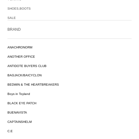
SHOES,BOOTS
SALE
BRAND
ANACHRONORM
ANOTHER OFFICE
ANTIDOTE BUYERS CLUB
BAGJACK/BAICYCLON
BEDWIN & THE HEARTBREAKERS
Boys in Toyland
BLACK EYE PATCH
BUENAVISTA
CAPTAINSHELM
C.E