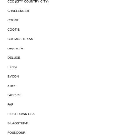
CCC (CITY COUNTRY CITY)
CHALLENGER
COOME
COOTIE
COSMOS TEXAS
crepuscule
DELUXE
Eanbe
EVCON
e.sen
FABRICK
FAF
FIRST DOWN USA
F-LAGSTUF-F
FOUNDOUR