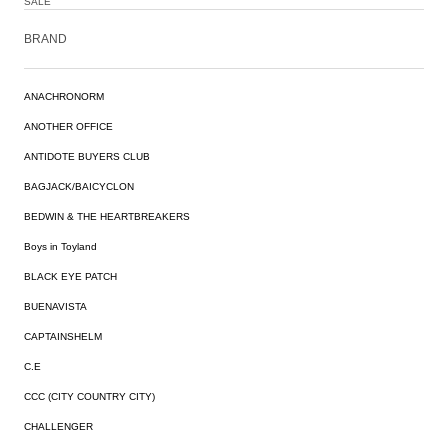
SALE
BRAND
ANACHRONORM
ANOTHER OFFICE
ANTIDOTE BUYERS CLUB
BAGJACK/BAICYCLON
BEDWIN & THE HEARTBREAKERS
Boys in Toyland
BLACK EYE PATCH
BUENAVISTA
CAPTAINSHELM
C.E
CCC (CITY COUNTRY CITY)
CHALLENGER