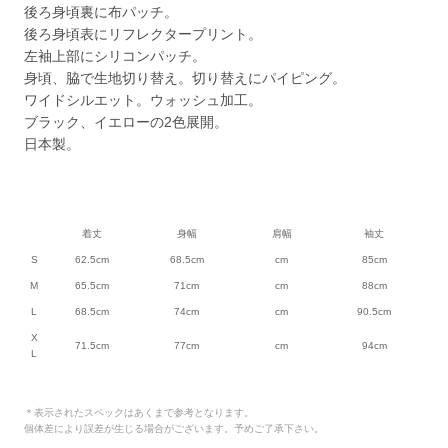
後ろ身頃裏に布パッチ。
後ろ身頃表にリフレクタープリント。
左袖上部にシリコンパッチ。
身頃、脇で生地切り替え。切り替えにパイピング。
ワイドシルエット。ウォッシュ加工。
ブラック、イエローの2色展開。
日本製。
着丈
身幅
肩幅
袖丈
S
62.5cm
68.5cm
cm
85cm
M
65.5cm
71cm
cm
88cm
L
68.5cm
74cm
cm
90.5cm
X
71.5cm
77cm
cm
94cm
L
＊表示されたスペックはあくまで参考となります。
個体差により誤差が生じる場合がございます。予めご了承下さい。