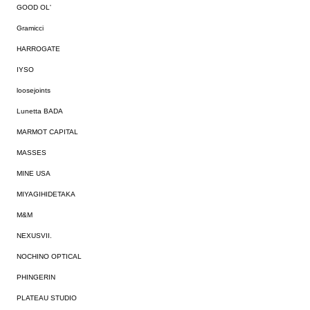
GOOD OL'
Gramicci
HARROGATE
IYSO
loosejoints
Lunetta BADA
MARMOT CAPITAL
MASSES
MINE USA
MIYAGIHIDETAKA
M&M
NEXUSVII.
NOCHINO OPTICAL
PHINGERIN
PLATEAU STUDIO