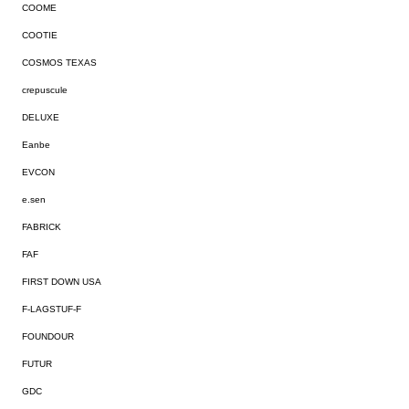
COOME
COOTIE
COSMOS TEXAS
crepuscule
DELUXE
Eanbe
EVCON
e.sen
FABRICK
FAF
FIRST DOWN USA
F-LAGSTUF-F
FOUNDOUR
FUTUR
GDC