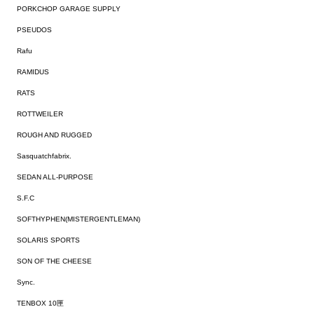
PORKCHOP GARAGE SUPPLY
PSEUDOS
Rafu
RAMIDUS
RATS
ROTTWEILER
ROUGH AND RUGGED
Sasquatchfabrix.
SEDAN ALL-PURPOSE
S.F.C
SOFTHYPHEN(MISTERGENTLEMAN)
SOLARIS SPORTS
SON OF THE CHEESE
Sync.
TENBOX 10匣