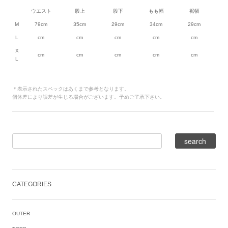
ウエスト
股上
股下
もも幅
裾幅
M
79cm
35cm
29cm
34cm
29cm
L
cm
cm
cm
cm
cm
X
cm
cm
cm
cm
cm
L
＊表示されたスペックはあくまで参考となります。
個体差により誤差が生じる場合がございます。予めご了承下さい。
CATEGORIES
OUTER