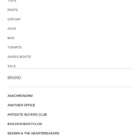
TOPS
PANTS
CAP,HAT
ACCE
BAG
T-SHIRTS
SHOES,BOOTS
SALE
BRAND
ANACHRONORM
ANOTHER OFFICE
ANTIDOTE BUYERS CLUB
BAGJACK/BAICYCLON
BEDWIN & THE HEARTBREAKERS