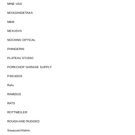
MINE USA
MIYAGIHIDETAKA
M&M
NEXUSVII.
NOCHINO OPTICAL
PHINGERIN
PLATEAU STUDIO
PORKCHOP GARAGE SUPPLY
PSEUDOS
Rafu
RAMIDUS
RATS
ROTTWEILER
ROUGH AND RUGGED
Sasquatchfabrix.