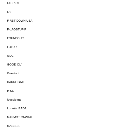
FABRICK
FAF
FIRST DOWN USA
F-LAGSTUF-F
FOUNDOUR
FUTUR
GDC
GOOD OL'
Gramicci
HARROGATE
IYSO
loosejoints
Lunetta BADA
MARMOT CAPITAL
MASSES