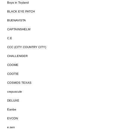
Boys in Toyland
BLACK EYE PATCH
BUENAVISTA
CAPTAINSHELM
C.E
CCC (CITY COUNTRY CITY)
CHALLENGER
COOME
COOTIE
COSMOS TEXAS
crepuscule
DELUXE
Eanbe
EVCON
e.sen