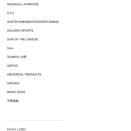
SEDAN ALL-PURPOSE
S.F.C
SOFTHYPHEN(MISTERGENTLEMAN)
SOLARIS SPORTS
SON OF THE CHEESE
Sync.
TENBOX 10匣
UNITUS
UNIVERSAL PRODUCTS.
UNUSED
WOKE EDGE
不眠遊戯
News Letter