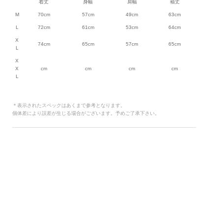
着丈
身幅
肩幅
袖丈
M
70cm
57cm
49cm
63cm
L
72cm
61cm
53cm
64cm
X
74cm
65cm
57cm
65cm
L
X
X
cm
cm
cm
cm
L
＊表示されたスペックはあくまで参考となります。
個体差により誤差が生じる場合がございます。予めご了承下さい。