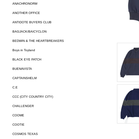
ANACHRONORM
ANOTHER OFFICE
ANTIDOTE BUYERS CLUB
BAGJACK/BAICYCLON
BEDWIN & THE HEARTBREAKERS
Boys in Toyland
BLACK EYE PATCH
BUENAVISTA
CAPTAINSHELM
C.E
CCC (CITY COUNTRY CITY)
CHALLENGER
COOME
COOTIE
COSMOS TEXAS