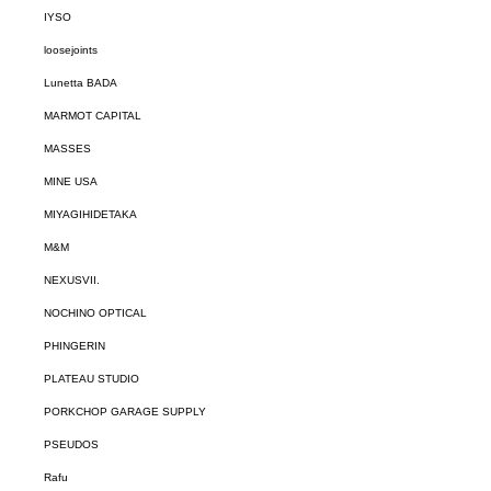
IYSO
loosejoints
Lunetta BADA
MARMOT CAPITAL
MASSES
MINE USA
MIYAGIHIDETAKA
M&M
NEXUSVII.
NOCHINO OPTICAL
PHINGERIN
PLATEAU STUDIO
PORKCHOP GARAGE SUPPLY
PSEUDOS
Rafu