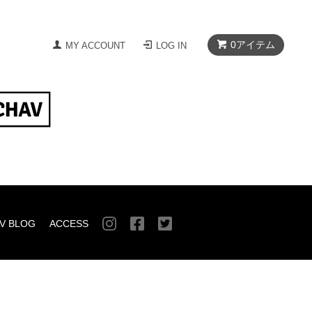
0
アイテム
MY ACCOUNT
LOG IN
V BLOG
ACCESS