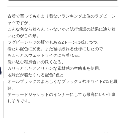
古着で買ってもあまり着ないランキング上位のラグビーシ
ャツですが、
こんな色なら着るんじゃないかと試行錯誤の結果に辿り着
いたのがこの形。
ラグビーシャツの肝でもある2トーンは残しつつ、
着たい配色に変更。また裾は絞れる仕様にしたので、
ちょっとスウェットライクにも着れる。
洗い込む程風合いの良くなる、
カリッとしたアメリカンな素材感の空紡糸を使用。
地味だが着たくなる配色2色と
オールブラックスよろしくなブラックｘ衿ホワイトの3色展
開。
テーラードジャケットのインナーにしても最高にいい仕事
しそうです。