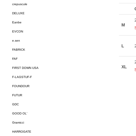
crepuscule
DELUXE
Eanbe
EVCON
e.sen
FABRICK
FAF
FIRST DOWN USA
F-LAGSTUF-F
FOUNDOUR
FUTUR
GDC
GOOD OL'
Gramicci
HARROGATE