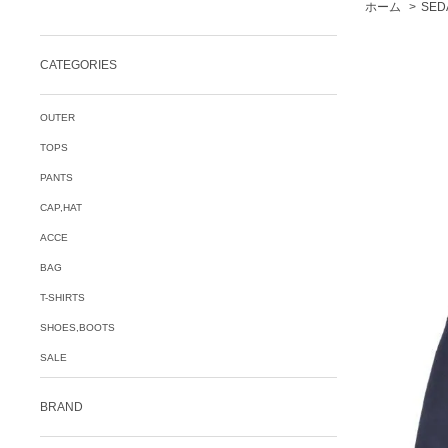
ホーム
>
SED
CATEGORIES
OUTER
TOPS
PANTS
CAP,HAT
ACCE
BAG
T-SHIRTS
SHOES,BOOTS
SALE
BRAND