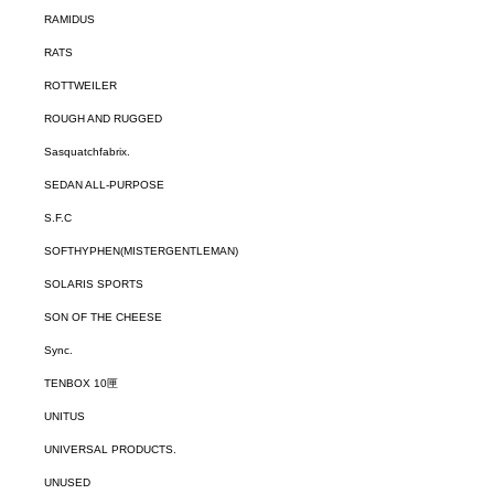
RAMIDUS
RATS
ROTTWEILER
ROUGH AND RUGGED
Sasquatchfabrix.
SEDAN ALL-PURPOSE
S.F.C
SOFTHYPHEN(MISTERGENTLEMAN)
SOLARIS SPORTS
SON OF THE CHEESE
Sync.
TENBOX 10匣
UNITUS
UNIVERSAL PRODUCTS.
UNUSED