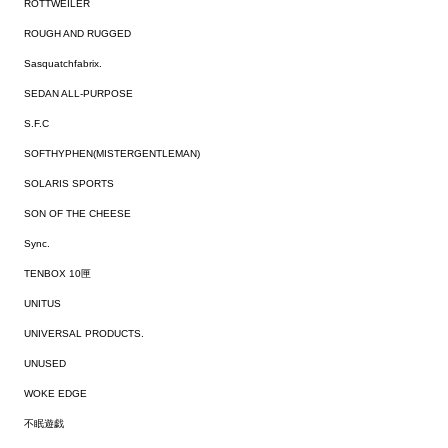
ROTTWEILER
ROUGH AND RUGGED
Sasquatchfabrix.
SEDAN ALL-PURPOSE
S.F.C
SOFTHYPHEN(MISTERGENTLEMAN)
SOLARIS SPORTS
SON OF THE CHEESE
Sync.
TENBOX 10匣
UNITUS
UNIVERSAL PRODUCTS.
UNUSED
WOKE EDGE
不眠遊戯