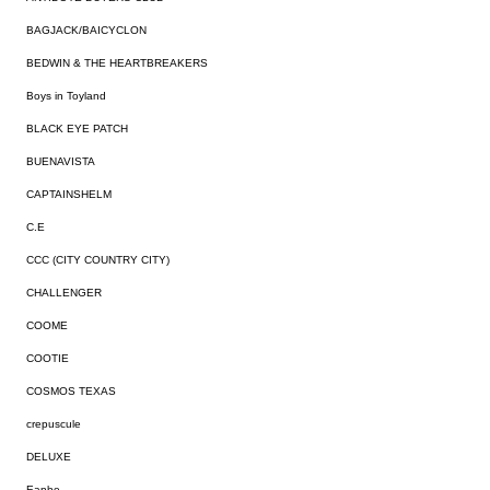
BAGJACK/BAICYCLON
BEDWIN & THE HEARTBREAKERS
Boys in Toyland
BLACK EYE PATCH
BUENAVISTA
CAPTAINSHELM
C.E
CCC (CITY COUNTRY CITY)
CHALLENGER
COOME
COOTIE
COSMOS TEXAS
crepuscule
DELUXE
Eanbe