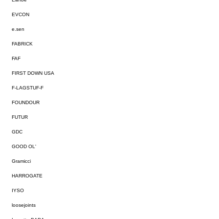
EVCON
e.sen
FABRICK
FAF
FIRST DOWN USA
F-LAGSTUF-F
FOUNDOUR
FUTUR
GDC
GOOD OL'
Gramicci
HARROGATE
IYSO
loosejoints