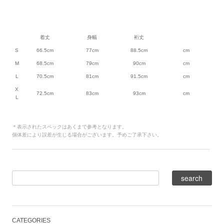
着丈
身幅
裄丈
S
66.5cm
77cm
88.5cm
cm
M
68.5cm
79cm
90cm
cm
L
70.5cm
81cm
91.5cm
cm
X
72.5cm
83cm
93cm
cm
L
＊表示されたスペックはあくまで参考となります。
個体差により誤差が生じる場合がございます。予めご了承下さい。
CATEGORIES