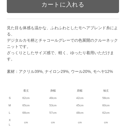
見た目も体感も温かな、ふわふわとしたモヘアブレンド糸によ
る、
デジタルカモ柄とチャコールグレーでの色展開のクルーネック
ニットです。
ざっくりとしたサイズ感で、軽く、ゆったり着用いただけま
す。
素材：アクリル39%, ナイロン29%, ウール20%, モヘヤ12%
着丈
身幅
肩幅
袖丈
S
62cm
49cm
42cm
58cm
M
65cm
53cm
45cm
60cm
L
68cm
57cm
48cm
62cm
X
cm
cm
cm
cm
L