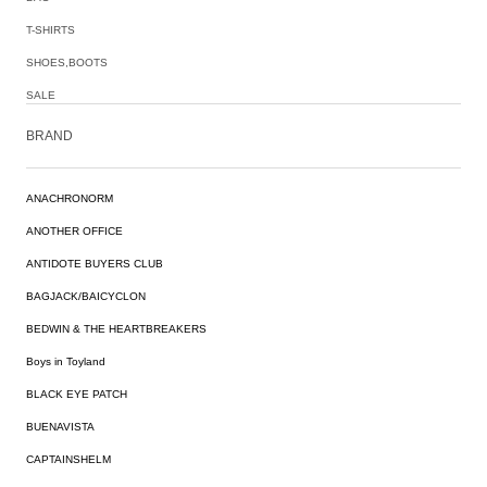
T-SHIRTS
SHOES,BOOTS
SALE
BRAND
ANACHRONORM
ANOTHER OFFICE
ANTIDOTE BUYERS CLUB
BAGJACK/BAICYCLON
BEDWIN & THE HEARTBREAKERS
Boys in Toyland
BLACK EYE PATCH
BUENAVISTA
CAPTAINSHELM