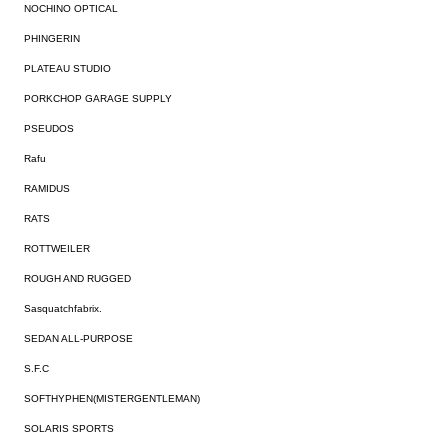
NOCHINO OPTICAL
PHINGERIN
PLATEAU STUDIO
PORKCHOP GARAGE SUPPLY
PSEUDOS
Rafu
RAMIDUS
RATS
ROTTWEILER
ROUGH AND RUGGED
Sasquatchfabrix.
SEDAN ALL-PURPOSE
S.F.C
SOFTHYPHEN(MISTERGENTLEMAN)
SOLARIS SPORTS