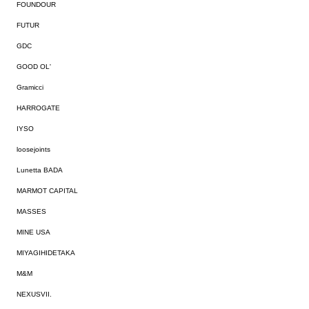
FOUNDOUR
FUTUR
GDC
GOOD OL'
Gramicci
HARROGATE
IYSO
loosejoints
Lunetta BADA
MARMOT CAPITAL
MASSES
MINE USA
MIYAGIHIDETAKA
M&M
NEXUSVII.