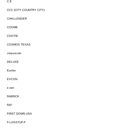
C.E
CCC (CITY COUNTRY CITY)
CHALLENGER
COOME
COOTIE
COSMOS TEXAS
crepuscule
DELUXE
Eanbe
EVCON
e.sen
FABRICK
FAF
FIRST DOWN USA
F-LAGSTUF-F