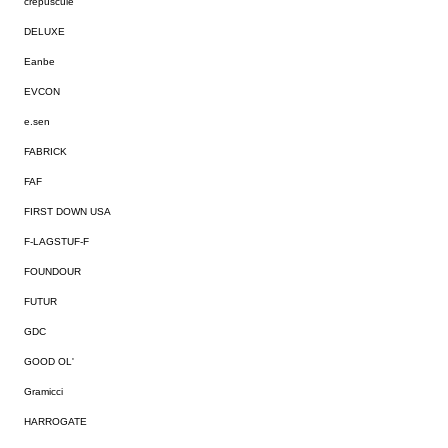
crepuscule
DELUXE
Eanbe
EVCON
e.sen
FABRICK
FAF
FIRST DOWN USA
F-LAGSTUF-F
FOUNDOUR
FUTUR
GDC
GOOD OL'
Gramicci
HARROGATE