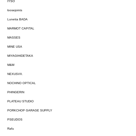
IYSO
loosejoints
Lunetta BADA
MARMOT CAPITAL
MASSES
MINE USA
MIYAGIHIDETAKA
M&M
NEXUSVII.
NOCHINO OPTICAL
PHINGERIN
PLATEAU STUDIO
PORKCHOP GARAGE SUPPLY
PSEUDOS
Rafu