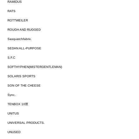
RAMIDUS
RATS
ROTTWEILER
ROUGH AND RUGGED
Sasquatchfabrix.
SEDAN ALL-PURPOSE
S.F.C
SOFTHYPHEN(MISTERGENTLEMAN)
SOLARIS SPORTS
SON OF THE CHEESE
Sync.
TENBOX 10匣
UNITUS
UNIVERSAL PRODUCTS.
UNUSED