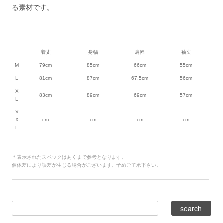
る素材です。
着丈
身幅
肩幅
袖丈
M
79cm
85cm
66cm
55cm
L
81cm
87cm
67.5cm
56cm
X
83cm
89cm
69cm
57cm
L
X
X
cm
cm
cm
cm
L
＊表示されたスペックはあくまで参考となります。
個体差により誤差が生じる場合がございます。予めご了承下さい。