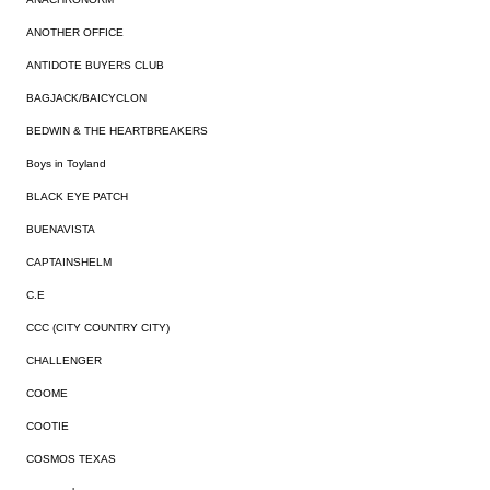
ANOTHER OFFICE
ANTIDOTE BUYERS CLUB
BAGJACK/BAICYCLON
BEDWIN & THE HEARTBREAKERS
Boys in Toyland
BLACK EYE PATCH
BUENAVISTA
CAPTAINSHELM
C.E
CCC (CITY COUNTRY CITY)
CHALLENGER
COOME
COOTIE
COSMOS TEXAS