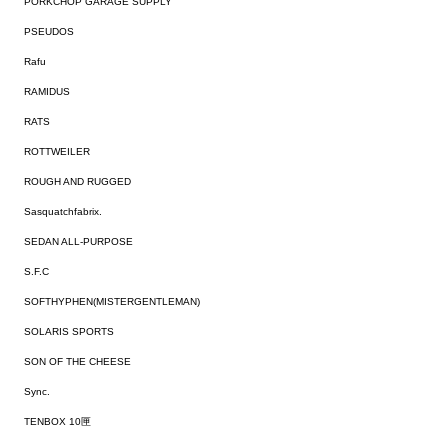
PORKCHOP GARAGE SUPPLY
PSEUDOS
Rafu
RAMIDUS
RATS
ROTTWEILER
ROUGH AND RUGGED
Sasquatchfabrix.
SEDAN ALL-PURPOSE
S.F.C
SOFTHYPHEN(MISTERGENTLEMAN)
SOLARIS SPORTS
SON OF THE CHEESE
Sync.
TENBOX 10匣