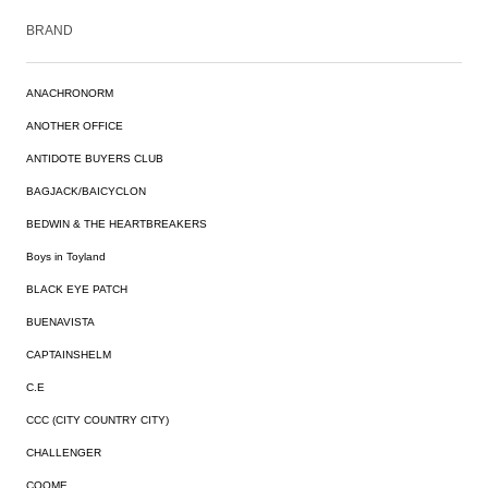
BRAND
ANACHRONORM
ANOTHER OFFICE
ANTIDOTE BUYERS CLUB
BAGJACK/BAICYCLON
BEDWIN & THE HEARTBREAKERS
Boys in Toyland
BLACK EYE PATCH
BUENAVISTA
CAPTAINSHELM
C.E
CCC (CITY COUNTRY CITY)
CHALLENGER
COOME