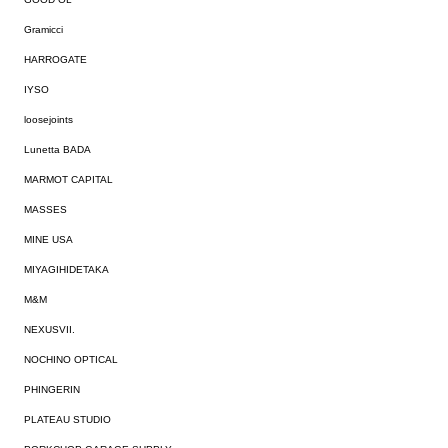
Gramicci
HARROGATE
IYSO
loosejoints
Lunetta BADA
MARMOT CAPITAL
MASSES
MINE USA
MIYAGIHIDETAKA
M&M
NEXUSVII.
NOCHINO OPTICAL
PHINGERIN
PLATEAU STUDIO