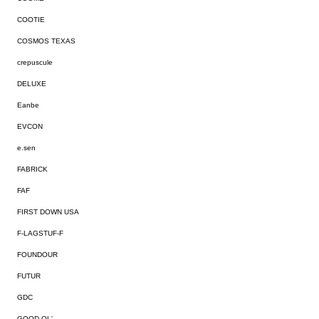
COOTIE
COSMOS TEXAS
crepuscule
DELUXE
Eanbe
EVCON
e.sen
FABRICK
FAF
FIRST DOWN USA
F-LAGSTUF-F
FOUNDOUR
FUTUR
GDC
GOOD OL'