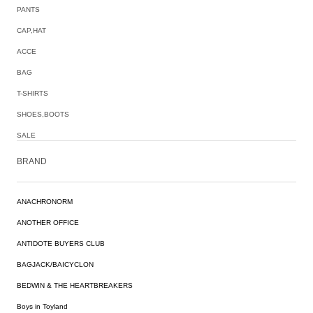
PANTS
CAP,HAT
ACCE
BAG
T-SHIRTS
SHOES,BOOTS
SALE
BRAND
ANACHRONORM
ANOTHER OFFICE
ANTIDOTE BUYERS CLUB
BAGJACK/BAICYCLON
BEDWIN & THE HEARTBREAKERS
Boys in Toyland