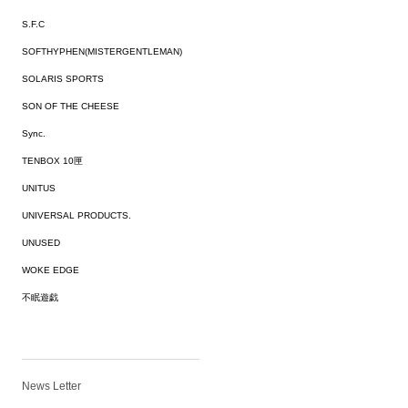
S.F.C
SOFTHYPHEN(MISTERGENTLEMAN)
SOLARIS SPORTS
SON OF THE CHEESE
Sync.
TENBOX 10匣
UNITUS
UNIVERSAL PRODUCTS.
UNUSED
WOKE EDGE
不眠遊戯
News Letter