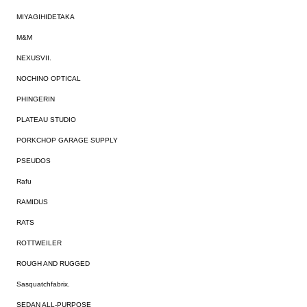
MIYAGIHIDETAKA
M&M
NEXUSVII.
NOCHINO OPTICAL
PHINGERIN
PLATEAU STUDIO
PORKCHOP GARAGE SUPPLY
PSEUDOS
Rafu
RAMIDUS
RATS
ROTTWEILER
ROUGH AND RUGGED
Sasquatchfabrix.
SEDAN ALL-PURPOSE