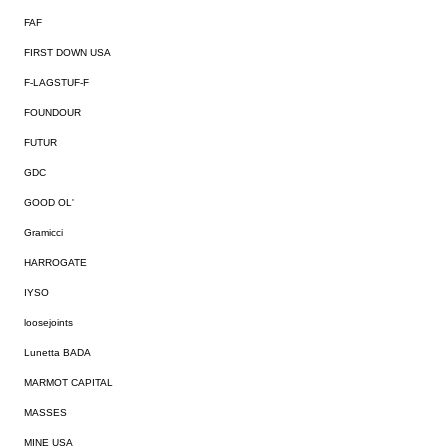
FAF
FIRST DOWN USA
F-LAGSTUF-F
FOUNDOUR
FUTUR
GDC
GOOD OL'
Gramicci
HARROGATE
IYSO
loosejoints
Lunetta BADA
MARMOT CAPITAL
MASSES
MINE USA