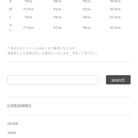
S
70cm
58cm
50cm
59.5cm
M
72.5cm
61cm
52cm
60.5cm
L
75cm
64cm
54cm
61.5cm
X
77.5cm
67cm
56cm
62.5cm
L
＊表示されたスペックはあくまで参考となります。
個体差により誤差が生じる場合がございます。予めご了承下さい。
CATEGORIES
OUTER
TOPS