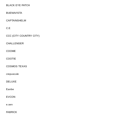
BLACK EYE PATCH
BUENAVISTA
CAPTAINSHELM
C.E
CCC (CITY COUNTRY CITY)
CHALLENGER
COOME
COOTIE
COSMOS TEXAS
crepuscule
DELUXE
Eanbe
EVCON
e.sen
FABRICK