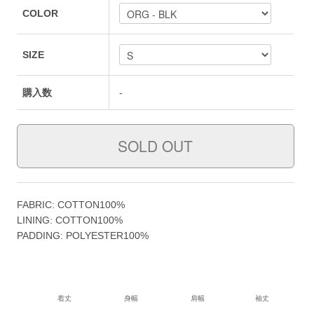
COLOR
SIZE
購入数
-
FABRIC: COTTON100%
LINING: COTTON100%
PADDING: POLYESTER100%
着丈
身幅
肩幅
袖丈