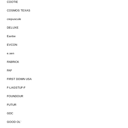
COOTIE
COSMOS TEXAS
crepuscule
DELUXE
Eanbe
EVCON
e.sen
FABRICK
FAF
FIRST DOWN USA
F-LAGSTUF-F
FOUNDOUR
FUTUR
GDC
GOOD OL'