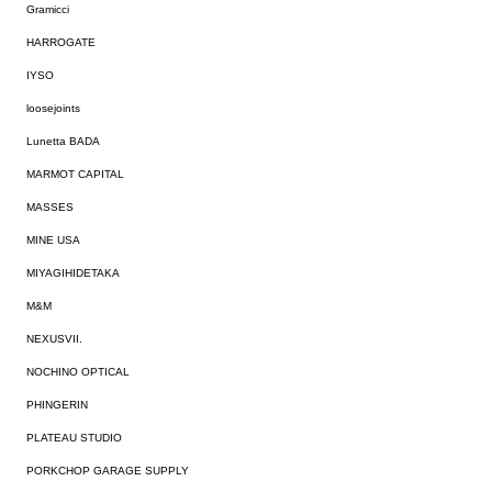
Gramicci
HARROGATE
IYSO
loosejoints
Lunetta BADA
MARMOT CAPITAL
MASSES
MINE USA
MIYAGIHIDETAKA
M&M
NEXUSVII.
NOCHINO OPTICAL
PHINGERIN
PLATEAU STUDIO
PORKCHOP GARAGE SUPPLY