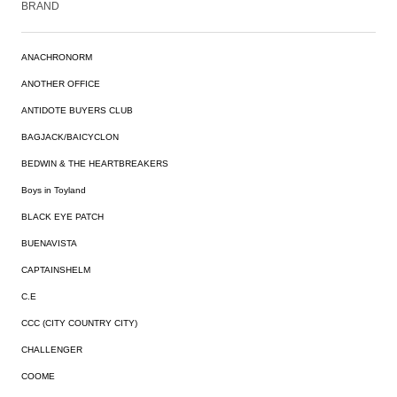
BRAND
ANACHRONORM
ANOTHER OFFICE
ANTIDOTE BUYERS CLUB
BAGJACK/BAICYCLON
BEDWIN & THE HEARTBREAKERS
Boys in Toyland
BLACK EYE PATCH
BUENAVISTA
CAPTAINSHELM
C.E
CCC (CITY COUNTRY CITY)
CHALLENGER
COOME