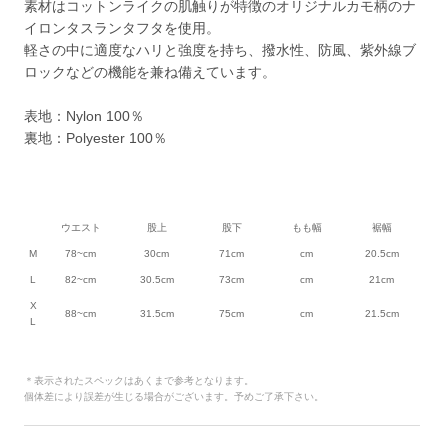
素材はコットンライクの肌触りが特徴のオリジナルカモ柄のナ
イロンタスランタフタを使用。
軽さの中に適度なハリと強度を持ち、撥水性、防風、紫外線ブ
ロックなどの機能を兼ね備えています。
表地：Nylon 100％
裏地：Polyester 100％
ウエスト
股上
股下
もも幅
裾幅
M
78~cm
30cm
71cm
cm
20.5cm
L
82~cm
30.5cm
73cm
cm
21cm
X
88~cm
31.5cm
75cm
cm
21.5cm
L
＊表示されたスペックはあくまで参考となります。
個体差により誤差が生じる場合がございます。予めご了承下さい。