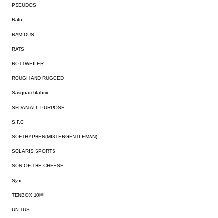
PSEUDOS
Rafu
RAMIDUS
RATS
ROTTWEILER
ROUGH AND RUGGED
Sasquatchfabrix.
SEDAN ALL-PURPOSE
S.F.C
SOFTHYPHEN(MISTERGENTLEMAN)
SOLARIS SPORTS
SON OF THE CHEESE
Sync.
TENBOX 10匣
UNITUS